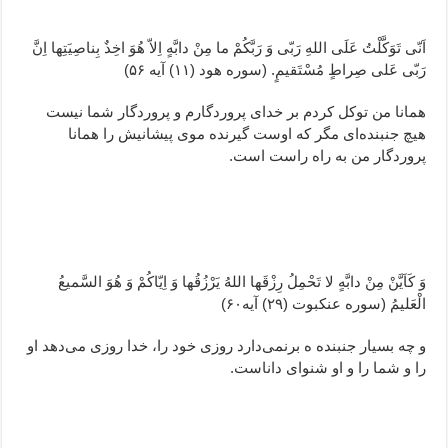
اَنّی تَوَکَّلْتُ عَلَی اللهِ رَبّی وَ رَبَّکُمْ ما مِنْ دابَّهٍ اِلاّ هُوَ اخِذٌ بِناصِیَتِها اِنَّ
رَبّی عَلی صِراطٍ مُسْتَقیمٍ. (سوره هود (۱۱) آیه ۵۶)
همانا من توکل کردم بر خدای پروردگارم و پروردگار شما نیست
هیچ جنبنده‌ای مگر که اوست گیرنده موی پیشانیش را همانا
پروردگار من به راه راست است.
وَ کَاَیَّنْ مِنْ دابَّهٍ لا تَحْمِلُ رِزْقَها اللهُ یَرْزُقُها وَ اِیّاکُمْ وَ هُوَ السَّمیعُ
الْعَلیمُ (سوره عنکبوت (۲۹) آیه۶۰)
و چه بسیار جنبنده ه برنمی‌دارد روزی خود را، خدا روزی می‌دهد او
را و شما را و او شنوای داناست.