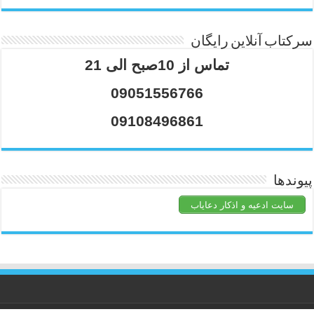
سرکتاب آنلاین رایگان
تماس از 10صبح الی 21
09051556766
09108496861
پیوندها
سایت ادعیه و اذکار دعایاب