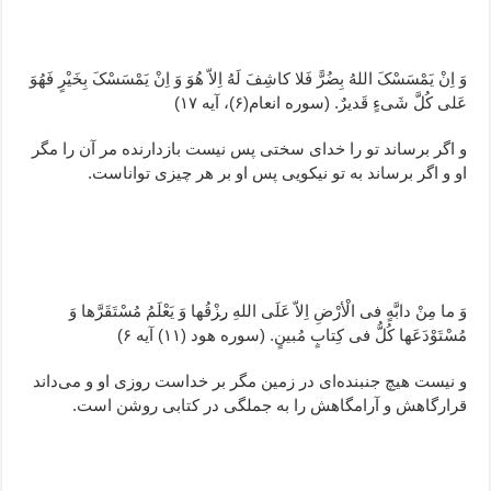
وَ اِنْ یَمْسَسْکَ اللهُ بِضُرًّ فَلا کاشِفَ لَهُ اِلاّ هُوَ وَ اِنْ یَمْسَسْکَ بِخَیْرٍ فَهُوَ
عَلی کُلَّ شَیءٍ قَدیرٌ. (سوره انعام(۶)، آیه ۱۷)
و اگر برساند تو را خدای سختی پس نیست بازدارنده مر آن را مگر
او و اگر برساند به تو نیکویی پس او بر هر چیزی تواناست.
وَ ما مِنْ دابَّهٍ فی الْأرْضِ اِلاّ عَلَی اللهِ ر‍ِزْقُها وَ یَعْلَمُ مُسْتَقَرَّها وَ
مُسْتَوْدَعَها کُلُّ فی کِتابٍ مُبینٍ. (سوره هود (۱۱) آیه ۶)
و نیست هیچ جنبنده‌ای در زمین مگر بر خداست روزی او و می‌داند
قرارگاهش و آرامگاهش را به جملگی در کتابی روشن است.