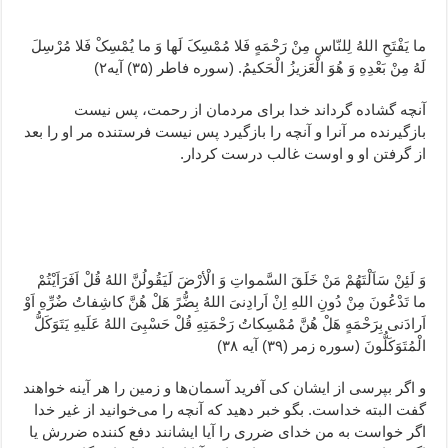
ما یَفْتَحِ اللهُ لِلنّاسِ مِنْ رَحْمَهٍ فَلا مُمْسِکَ لَها وَ ما یُمْسِکْ فَلا مُرْسِلَ
لَهُ مِنْ بَعْدِهِ وَ هُوَ الْعَزیزُ الْحَکیمُ. (سوره فاطر (۳۵) آیه۲)
آنچه گشاده گرداند خدا برای مردمان از رحمت، پس نیست
بازگیرنده مر آنرا و ‌آنچه را بازگیرد پس نیست فرستنده مر او را بعد
از گرفتن او و اوست غالب درست کردار.
وَ لَئِنْ سَاَلْتَهُمْ مَنْ خَلَقَ السَّمواتِ وَ الْأرْضَ لَیَقُولُنَّ اللهُ قُلْ اَفَرَاَیْتُمْ
ما تَدْعُونَ مِنْ دُونِ اللهِ اِنْ اَرادِنیَ اللهُ بِضُّرً هَلْ هُنَّ کاشِفاتُ ضٌرِّهِ اَوْ
اَرادَنی بِرَحْمَهٍ هَلْ هُنَّ مُمْسِکاتُ رَحْمَتِهِ قُلْ حَسْبِیَ اللهُ عَلَیهِ یَتَوَکَلُّ
الْمُتَوَکَلُّونَ (سوره زمر (۳۹) آیه ۳۸)
و اگر بپرسی از ایشان کی آفرید آسمان‌ها و زمین را هر آینه خواهند
گفت البته خداست. بگو خبر دهید که آنچه را می‌خوانید از غیر خدا
اگر خواست به من خدای ضرری را آیا ایشانند دفع کننده ضررش یا