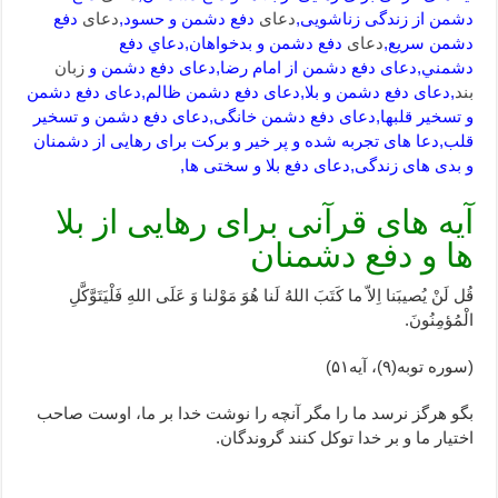
دشمن از زندگی زناشویی,
دعای
دفع دشمن و حسود,
دعای
دفع
دشمن سریع,
دعای
دفع دشمن و بدخواهان,دعاي دفع
دشمني,دعای دفع دشمن از امام رضا,دعای دفع دشمن و
زبان
بند
,دعای دفع دشمن و بلا,دعای دفع دشمن ظالم,دعای دفع دشمن
و تسخیر قلبها,دعای دفع دشمن خانگی,دعای دفع دشمن و تسخیر
قلب,دعا های تجربه شده و پر خیر و برکت برای رهایی از دشمنان
و بدی های زندگی,دعای دفع بلا و سختی ها,
آیه های قرآنی برای رهایی از بلا
ها و دفع دشمنان
قُل لَنْ یُصیبَنا اِلاّ ما کَتَبَ اللهُ لَنا هُوَ مَوْلنا وَ عَلَی اللهِ فَلْیَتَوَّکَّلِ
الْمُؤمِنُونَ.
(سوره توبه(۹)، آیه۵۱)
بگو هرگز نرسد ما را مگر آنچه را نوشت خدا بر ما، اوست صاحب
اختیار ما و بر خدا توکل کنند گروندگان.