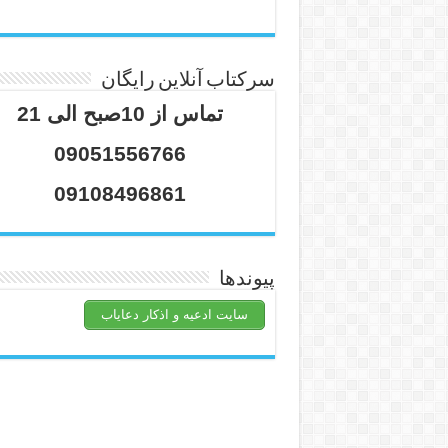
سرکتاب آنلاین رایگان
تماس از 10صبح الی 21
09051556766
09108496861
پیوندها
سایت ادعیه و اذکار دعایاب