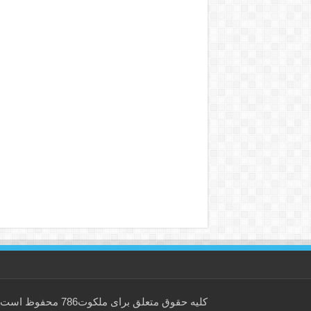
کلیه حقوق متعلق برای
ملکوت786
محفوظ است.است