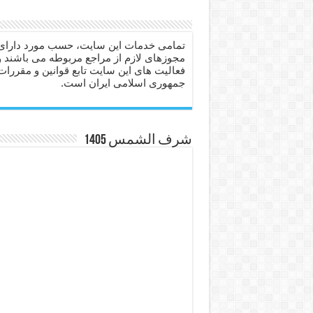
دعای مجرب برای رفع گرفتاری
دعا برای عاشق شدن طرف مق
تمامی خدمات این سایت، حسب مورد دارای
مجوزهای لازم از مراجع مربوطه می باشند و
دعای حفظ جان عزیزان از بلا 
فعالیت های این سایت تابع قوانین و مقررات
جمهوری اسلامی ایران است.
انواع ذکرهای الهی و خواص آ
دعای روزی و رفع فقر – دعا
دعای قوی برای حاجات دنیا و
شرف الشمس 1405
ختم سوره تکاثر برای جذب ث
دعا قدرت و توانمندی – دعا ب