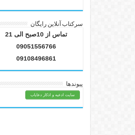
سرکتاب آنلاین رایگان
تماس از 10صبح الی 21
09051556766
09108496861
پیوندها
سایت ادعیه و اذکار دعایاب