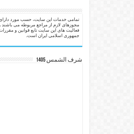
دعا برای عاشق شدن طرف مق
دعای حفظ جان عزیزان از بلا 
تمامی خدمات این سایت، حسب مورد دارای
مجوزهای لازم از مراجع مربوطه می باشند و
انواع ذکرهای الهی و خواص آ
فعالیت های این سایت تابع قوانین و مقررات
جمهوری اسلامی ایران است.
دعای روزی و رفع فقر – دعا
دعای قوی برای حاجات دنیا و
ختم سوره تکاثر برای جذب ث
شرف الشمس 1405
دعا قدرت و توانمندی – دعا ب
دعای ابودردا برای در امان ما