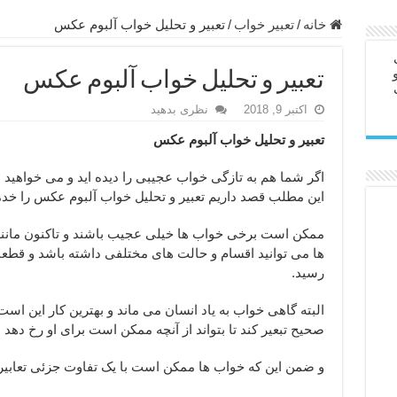
ابل – عاشق کردن طرف مقابل از راه دور
خانه
/
تعبیر خواب
/
تعبیر و تحلیل خواب آلبوم عکس
در سفر – دعا برای رفع حوادث بد روزانه
تعبیر و تحلیل خواب آلبوم عکس
ن – مجرب ترین ذکرها برای برآوردن حاجات
اکتبر 9, 2018
نظری بدهید
ی مجرب برای گشایش مالی و برکت در کار
تعبیر و تحلیل خواب آلبوم عکس
 آخرت – حاجت روایی و رفع مشکلات
روت – خواص و برکات سوره تکاثر
اگر شما هم به تازگی خواب عجیبی را دیده اید و می خواهید
این مطلب قصد داریم تعبیر و تحلیل خواب آلبوم عکس را خ
رای افزایش انرژی بدن و قدرت بازو
ندن از بلا – دعای ایمنی از سوختن
ممکن است برخی خواب ها خیلی عجیب باشند و تاکنون مانند آ
ها می توانید اقسام و حالت های مختلفی داشته باشد و قطعا ن
رسید.
البته گاهی خواب به یاد انسان می ماند و بهترین کار این است 
صحیح تبعیر کند تا بتواند از آنچه ممکن است برای او رخ دهد
و ضمن این که خواب ها ممکن است با یک تفاوت جزئی تعابیر 