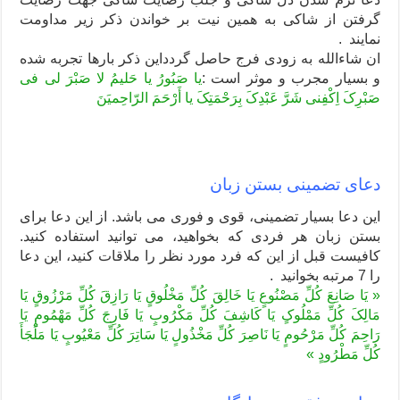
گرفتن از شاکی به همین نیت بر خواندن ذکر زیر مداومت
نمایند .
ان شاءالله به زودی فرج حاصل گردداین ذکر بارها تجربه شده
و بسیار مجرب و موثر است :
یا صَبُورُ یا حَلیمُ لا صَبْرَ لی فی
صَبْرِکَ اِکْفِنی شَرَّ عَبْدِکَ بِرَحْمَتِکَ یا أَرْحَمَ الرّاحِمیَنَ
دعای تضمینی بستن زبان
این دعا بسیار تضمینی، قوی و فوری می باشد. از این دعا برای
بستن زبان هر فردی که بخواهید، می توانید استفاده کنید.
کافیست قبل از این که فرد مورد نظر را ملاقات کنید، این دعا
را 7 مرتبه بخوانید .
« یَا صَانِعَ کُلِّ مَصْنُوعٍ یَا خَالِقَ کُلِّ مَخْلُوقٍ یَا رَازِقَ کُلِّ مَرْزُوقٍ یَا
مَالِکَ کُلِّ مَمْلُوکٍ یَا کَاشِفَ کُلِّ مَکْرُوبٍ یَا فَارِجَ کُلِّ مَهْمُومٍ یَا
رَاحِمَ کُلِّ مَرْحُومٍ یَا نَاصِرَ کُلِّ مَخْذُولٍ یَا سَاتِرَ کُلِّ مَعْیُوبٍ یَا مَلْجَأَ
کُلِّ مَطْرُودٍ »