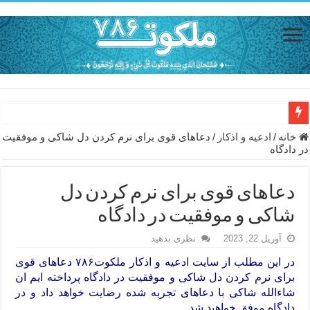
دعای حفظ جان خانواده از بلا در سفر – دعای دفع بلا در قرآن
خانه
/
ادعيه و اذكار
/
دعاهای قوی برای نرم کردن دل شاکی و موفقیت
در دادگاه
دعای مجرب برای رفع گرفتاری – ذکر قوی برای جلوگیری از اندوه و غم 
دعا برای عاشق شدن طرف مقابل – عاشق کردن طرف مقابل از راه دو
دعاهای قوی برای نرم کردن دل
دعای حفظ جان عزیزان از بلا در سفر – دعا برای رفع حوادث بد روزانه
شاکی و موفقیت در دادگاه
انواع ذکرهای الهی و خواص آن – مجرب ترین ذکرها برای برآوردن حاجات
آوریل 22, 2023
نظری بدهید
دعای روزی و رفع فقر – دعای مجرب برای گشایش مالی و برکت در کار
در این مطلب از سایت ادعیه و اذکار
ملکوت۷۸۶
دعاهای قوی
دعای قوی برای حاجات دنیا و آخرت – حاجت روایی و رفع مشکلات
برای نرم کردن دل شاکی و موفقیت در دادگاه پرداخته ایم ان
شاءالله شاکی با دعاهای تجربه شده رضایت خواهد داد و در
ختم سوره تکاثر برای جذب ثروت – خواص و برکات سوره تکاثر
دادگاه موفق خواهید شد .