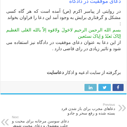
دعای موفقیت در دادگاه
در روایتی از پیامبر اکرم (ص) آمده است که هر گاه کسی
مشکل و گرفتاری برایش به وجود آمد این دعا را فراوان بخواند
:
بسم الله الرحمن الرحیم لاحَولَ ولاقوه اِلاّ بالله العَلی العَظیم
اِیّاکَ نَعبُدُ وَ اِیاکَ نستَعین
از این دعا به عنوان دعای موفقیت در دادگاه نیز استفاده می
شود و تاثیر زیادی در رای قاضی دارد .
برگرفته از سایت ادعیه و اذکار
دعاسایت
Previous
دعاهای مجرب برای باز شدن فرد
بسته شده و رفع سحر و جادو
Next
دعای سوسن مرجانه برای محبت و
جلب معشوق و دعای محبت شوهر