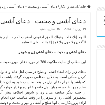
ابل – عاشق کردن طرف مقابل از راه دور
خانه
/
ادعيه و اذكار
/
دعای آشتی و محبت – دعای آشتی زن و
در سفر – دعا برای رفع حوادث بد روزانه
دعای آشتی و محبت – دعای آشتی 
ن – مجرب ترین ذکرها برای برآوردن حاجات
ژوئن 5, 2014
نظری بدهید
ی مجرب برای گشایش مالی و برکت در کار
اللهم إنك قلت وقولك الحق ادعوني أستجب لكم ، اللهم هذا 
 آخرت – حاجت روایی و رفع مشکلات
التِّكلان ولا حول ولا قوة إلا بالله العلي العظيم.
روت – خواص و برکات سوره تکاثر
دعای
آشتی و
محبت
–
دعای
آشتی زن و شوهر
رای افزایش انرژی بدن و قدرت بازو
ندن از بلا – دعای ایمنی از سوختن
این مطلب از سایت ملکوت 786 در مورد دعای مهرومحبت میباشد.
دعای زیر برای ایجاد آشتی و صلح در میان اهل خانه و خانوا
کردن ممکن است به دلایل مختلفی صورت گرفته باشد. دلی
که باشد با انجام دعای ذیل در وقت مناسب خود به اذن خداو
صلح و روابط حسنه میان اهل خانه و خانواده برقرار خواهد گر
از جنبه دیگر چنانچه میان زن و شوهر اختلاف پیش آید
مخصوص آشتی زن و شوهر را در وقت مناسب خود انجام ده
اراده پروردگار میان آنها صلح و آشتی و مهر و
محبت
و دوستی