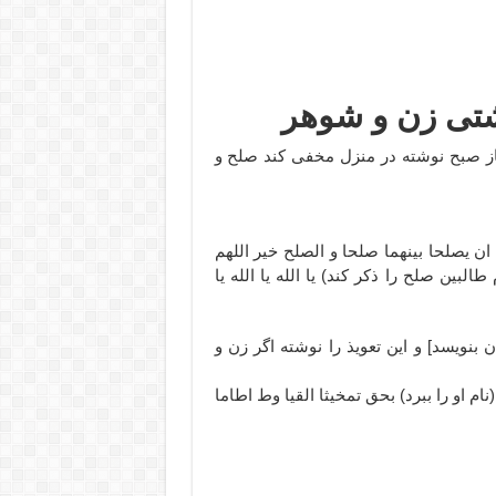
تی زن و شوهر
ماز صبح نوشته در منزل مخفی کند صلح و
ان یصلحا بینهما صلحا و الصلح خیر اللهم
بین صلح را ذکر کند) یا الله یا الله یا
 بنویسد] و این تعویذ را نوشته اگر زن و
م او را ببرد) بحق تمخیثا القیا وط اطاما