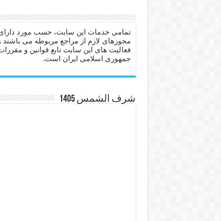
دعا برای عاشق شدن طرف مق
دعای حفظ جان عزیزان از بلا 
تمامی خدمات این سایت، حسب مورد دارای
مجوزهای لازم از مراجع مربوطه می باشند و
انواع ذکرهای الهی و خواص آ
فعالیت های این سایت تابع قوانین و مقررات
جمهوری اسلامی ایران است.
دعای روزی و رفع فقر – دعا
دعای قوی برای حاجات دنیا و
ختم سوره تکاثر برای جذب ث
شرف الشمس 1405
دعا قدرت و توانمندی – دعا ب
دعای ابودردا برای در امان ما