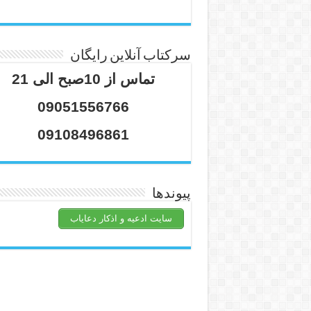
سرکتاب آنلاین رایگان
تماس از 10صبح الی 21
09051556766
09108496861
پیوندها
سایت ادعیه و اذکار دعایاب