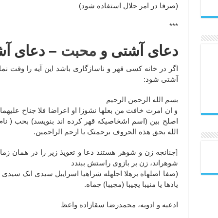
(صرفا در امر حلال استفاده شود)
***
دعای آشتی و
محبت
– دعای آش
اگر در خانه کسی قهر و ناسازگاری باشد این آیه را وقت ن
آشتی شود:
بسم الله الرحمن الرحیم
و ان امرت خافت من بعلها نشوزا او اعراضا فلا جناح علیهما 
اصلح بین (اسم اشخاصیکه قهر کرده اند بنویسد) بحب ( نام طال
الله بحق هذه الحروف برحمتک یا ارحم الراحمین.
[چنانچه زن و شوهر هستند دعا و تعویذ زیر را در همان زمان
شوهراند، زن بر بازوی راستش ببندد
(صفا اصلهاه برهلا اجلهله شراهیا اسراییل سیدی انک سیدی (نا
یادها یا منیبا یجیبا (مجیبا) جماه.
ادعیه و ادویه، محمدرضا سقازاده واعظ