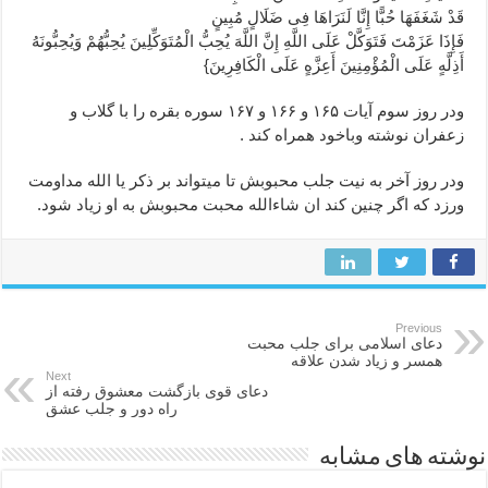
قَدْ شَغَفَهَا حُبًّا إِنَّا لَنَرَاهَا فِی ضَلَالٍ مُبِینٍ
فَإِذَا عَزَمْتَ فَتَوَکَّلْ عَلَى اللَّهِ إِنَّ اللَّهَ یُحِبُّ الْمُتَوَکِّلِینَ یُحِبُّهُمْ وَیُحِبُّونَهُ
أَذِلَّهٍ عَلَى الْمُؤْمِنِینَ أَعِزَّهٍ عَلَى الْکَافِرِینَ}
ودر روز سوم آیات ۱۶۵ و ۱۶۶ و ۱۶۷ سوره بقره را با گلاب و
زعفران نوشته وباخود همراه کند .
ودر روز آخر به نیت جلب محبوبش تا میتواند بر ذکر یا الله مداومت
ورزد که اگر چنین کند ان شاءالله محبت محبوبش به او زیاد شود.
Previous
دعای اسلامی برای جلب محبت
همسر و زیاد شدن علاقه
Next
دعای قوی بازگشت معشوق رفته از
راه دور و جلب عشق
نوشته های مشابه