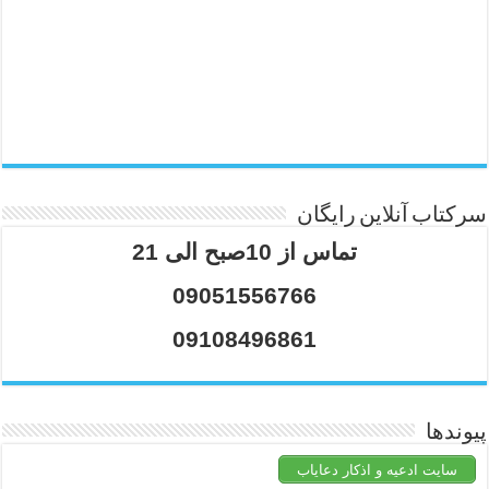
سرکتاب آنلاین رایگان
تماس از 10صبح الی 21
09051556766
09108496861
پیوندها
سایت ادعیه و اذکار دعایاب