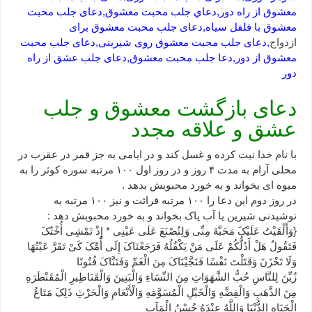
معشوق از راه دور,دعاي جلب محبت معشوق,دعای جلب محبت
معشوق با فلفل سیاه,دعای جلب محبت معشوق برای
ازدواج
,دعای جلب محبت معشوق روی شیرینی,دعای جلب محبت
معشوق از دور,دعا جلب محبت معشوق,دعای جلب عشق از راه
دور
دعای بازگشت معشوق و جلب
عشق و علاقه مجدد
با نام خدا نیت کرده و غسل کند و در ایامی به جز قمر در عقرب در
محلی آرام به مدت ۴ روز و در روز اول ۱۰۰ مرتبه سوره کوثر را به
میوه ای بخواند و به خورد محبوبش بدهد .
در روز دوم این دعا را ۱۰۰ مرتبه قرائت و نیز ۱۰۰ مرتبه به
نوشیدنی شیرین یا آب پاک بخواند و به خورد محبوبش دهد :
{وَأَلْقَیْتُ عَلَیْکَ مَحَبَّهً مِنِّی وَلِتُصْنَعَ عَلَى عَیْنِی * إِذْ تَمْشِی أُخْتُکَ
فَتَقُولُ هَلْ أَدُلُّکُمْ عَلَى مَنْ یَکْفُلُهُ فَرَجَعْنَاکَ إِلَى أُمِّکَ کَیْ تَقَرَّ عَیْنُهَا
وَلَا تَحْزَنَ وَقَتَلْتَ نَفْسًا فَنَجَّیْنَاکَ مِنَ الْغَمِّ وَفَتَنَّاکَ فُتُونًا
زُیِّنَ لِلنَّاسِ حُبُّ الشَّهَوَاتِ مِنَ النِّسَاءِ وَالْبَنِینَ وَالْقَنَاطِیرِ الْمُقَنْطَرَهِ
مِنَ الذَّهَبِ وَالْفِضَّهِ وَالْخَیْلِ الْمُسَوَّمَهِ وَالْأَنْعَامِ وَالْحَرْثِ ذَلِکَ مَتَاعُ
الْحَیَاهِ الدُّنْیَا وَاللَّهُ عِنْدَهُ حُسْنُ الْمَآبِ