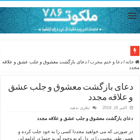
دعای حفظ جان خانواده از بلا در سفر – دعای دفع بلا در قرآن
خانه
/
دعا و ختم مجرب
/
دعای بازگشت معشوق و جلب عشق و علاقه
مجدد
دعای مجرب برای رفع گرفتاری – ذکر قوی برای جلوگیری از اندوه و غم 
دعا برای عاشق شدن طرف مقابل – عاشق کردن طرف مقابل از راه دو
دعای بازگشت معشوق و جلب عشق
دعای حفظ جان عزیزان از بلا در سفر – دعا برای رفع حوادث بد روزانه
و علاقه مجدد
انواع ذکرهای الهی و خواص آن – مجرب ترین ذکرها برای برآوردن حاجات
اکتبر 16, 2019
نظری بدهید
دعای روزی و رفع فقر – دعای مجرب برای گشایش مالی و برکت در کار
دعای
بازگشت معشوق و جلب عشق و علاقه مجدد
دعای قوی برای حاجات دنیا و آخرت – حاجت روایی و رفع مشکلات
در صورتی که می خواهید مجددا کسی را به خود جلب کرده و
ختم سوره تکاثر برای جذب ثروت – خواص و برکات سوره تکاثر
همین طور
محبت
را در دل او به وجود آورید حتما در ادامه این