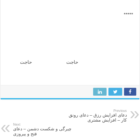
*****
دعای براوردن تمام حاجات دنیوی – دعای رفع مشکلات , دعای
برطرف شدن مشکلات دنیوی , دعای جمیع حاجات دنیوی , دعا
برای همه حاجات , دعای رفع و طلب حاجات , سایت دعا
ملکوت786 سایت دعاهای معتبر , ملکوت786 بهترین سایت
دعاهای مجربه و اذکار , دعا جهت رفع مشکل , دعای جمیع حاجتها
و مشکلات , دعای فوری رفع
حاجت
, دعا طلب کردن
حاجت
Previous
دعای افزایش رزق – دعای رونق
کار – افزایش مشتری
Next
چیرگی و شکست دشمن – دعای
فتح و پیروزی