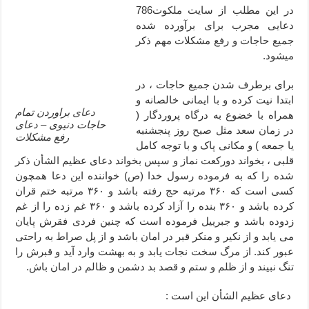
در این مطلب از سایت ملکوت786
دعا قدرت و توانمندی – دعا برای افزایش انرژی بدن و قدرت بازو
دعایی مجرب برای برآورده شده
دعای ابودردا برای در امان ماندن از بلا – دعای ایمنی از سوختن
جمیع حاجات و رفع مشکلات مهم ذکر
میشود.
برای برطرف شدن جمیع حاجات ، در
ابتدا نیت کرده و با ایمانی خالصانه و
دعای
براوردن تمام
همراه با خضوع به درگاه پروردگار (
حاجات دنیوی –
دعای
در زمان سعد مثل صبح روز پنجشنبه
رفع مشکلات
یا جمعه ) و مکانی پاک و با توجه کامل
قلبی ، بخواند دورکعت نماز و سپس بخواند دعای عظیم الشأن ذکر
شده را که به فرموده رسول خدا (ص) خواننده این دعا همچون
کسی است که ٣۶۰ مرتبه حج رفته باشد و ٣۶۰ مرتبه ختم قران
کرده باشد و ٣۶۰ بنده را آزاد کرده باشد و ٣۶۰ غم زده را از غم
زدوده باشد و جبرییل فرموده است که چنین فردی فقرش پایان
می یابد و از نکیر و منکر قبر در امان باشد و از پل صراط به راحتی
عبور کند. از مرگ سخت نجات یابد و به بهشت وارد آید و قبرش را
تنگ نبیند و از ظلم و ستم و قصد بد دشمن و ظالم در امان باش.
دعای عظیم الشأن این است :