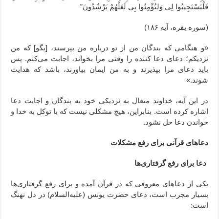
فَلْيَسْتَجِيبُوا لِي وَليُؤْمِنُوا بِي لَعَلَّهُمْ يَرْشُدُونَ”
(سوره بقره، آیه ۱۸۶)
«و هنگامی که بندگان من از تو درباره من بپرسند، [بگو] که من
نزدیکم؛ دعای دعا کننده را وقتی مرا بخواند، اجابت می‌کنم. پس
باید دعای مرا بپذیرند و به من ایمان بیاورند، باشد که هدایت
شوند.»
در این آیه، خداوند متعال به نزدیکی خود به بندگان و اجابت دعا
اشاره کرده است. بنابراین، هیچ مشکلی نیست که با توکل به خدا و
خواندن دعا حل نشود.
دعاهای قرآنی برای رفع مشکلات
دعا برای رفع گرفتاری‌ها
یکی از دعاهای معروفی که در قرآن آمده و برای رفع گرفتاری‌ها
بسیار مجرب است، دعای حضرت یونس (علیه‌السلام) در دل نهنگ
است: