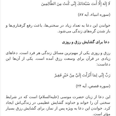
لَا إِلَهَ إِلَّا أَنتَ سُبْحَانَكَ إِنِّي كُنتُ مِنَ الظَّالِمِينَ
(سوره انبیاء، آیه ۸۷)
خواندن این دعا به تعداد زیاد در سختی‌ها، باعث رفع گرفتاری‌ها و
باز شدن گره‌های زندگی می‌شود.
دعا برای گشایش رزق و روزی
رزق و روزی یکی از مهم‌ترین مسائل زندگی هر فرد است. دعاهای
زیادی در قرآن برای وسعت رزق آمده است. یکی از آن‌ها این
دعاست:
رَبِّ إِنِّي لِمَا أَنْزَلْتَ إِلَيَّ مِنْ خَيْرٍ فَقِيرٌ
(سوره قصص، آیه ۲۴)
این دعا از زبان حضرت موسی (علیه‌السلام) است که در شرایط
سختی آن را خواند و خداوند گشایش عظیمی در زندگی‌اش ایجاد
کرد. خواندن این دعا به ویژه پس از نماز، برای گشایش رزق بسیار
مؤثر است.