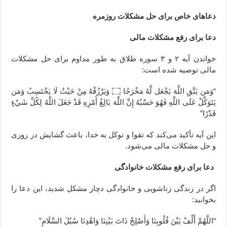
دعاهای خاص برای حل مشکلات روزمره
دعا برای رفع مشکلات مالی
خواندن آیه ۲ و ۳ سوره طلاق به طور مداوم برای حل مشکلات
مالی توصیه شده است:
“وَمَن يَتَّقِ اللَّهَ يَجْعَل لَّهُ مَخْرَجًا ۝ وَيَرْزُقْهُ مِنْ حَيْثُ لَا يَحْتَسِبُ وَمَن
يَتَوَكَّلْ عَلَى اللَّهِ فَهُوَ حَسْبُهُ إِنَّ اللَّهَ بَالِغُ أَمْرِهِ قَدْ جَعَلَ اللَّهُ لِكُلِّ شَيْءٍ
قَدْرًا”
این آیه تأکید می‌کند که تقوا و توکل به خدا، باعث گشایش در روزی
و حل مشکلات مالی می‌شود.
دعا برای رفع مشکلات خانوادگی
اگر در زندگی زناشویی و خانوادگی دچار مشکل شدید، این دعا را
بخوانید:
“اللَّهُمَّ أَلِّفْ بَيْنَ قُلُوبِنَا وَأَصْلِحْ ذَاتَ بَيْنِنَا وَاهْدِنَا سُبُلَ السَّلَامِ”