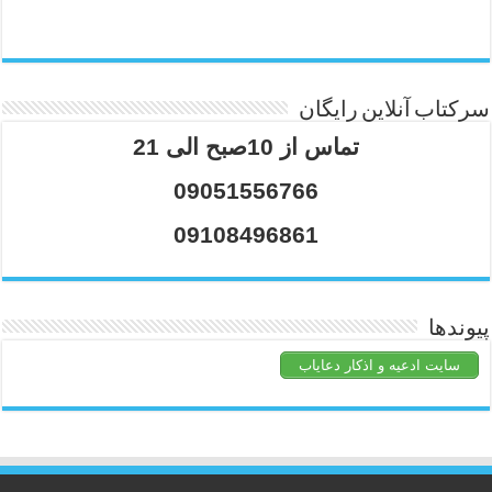
سرکتاب آنلاین رایگان
تماس از 10صبح الی 21
09051556766
09108496861
پیوندها
سایت ادعیه و اذکار دعایاب