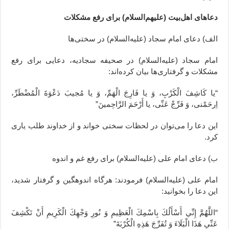
دعاهای اهل‌بیت (علیهم‌السلام) برای رفع مشکلات
الف) دعای امام سجاد (علیه‌السلام) در سختی‌ها
امام سجاد (علیه‌السلام) در صحیفه سجادیه، دعایی برای رفع
مشکلات و گرفتاری‌ها بیان کرده‌اند:
“یا کَاشِفَ الْکَرْبِ، وَ یا فَارِجَ الْهَمِّ، وَ یا مُجیبَ دَعْوَةَ الْمُضْطَرِّ،
اِرحَمْنی، وَ فَرِّجْ عَنِّی، یا أَرْحَمَ الرَّاحِمینَ”
این دعا را می‌توان در لحظات سختی خواند و از خداوند طلب یاری
کرد.
ب) دعای امام علی (علیه‌السلام) برای رفع غم و اندوه
امام علی (علیه‌السلام) فرمودند: هرگاه اندوهگین و گرفتار شدید،
این دعا را بخوانید:
“اللَّهُمَّ إِنِّي أَسْأَلُكَ بِاسْمِكَ الْعَظِيمِ وَ نُورِ وَجْهِكَ الْكَرِيمِ أَنْ تَكْشِفَ
عَنِّي هَذَا الْبَلَاءَ وَ تُفَرِّجَ هَذِهِ الْكُرْبَةَ”