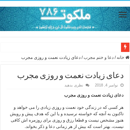
دعای حفظ جان خانواده از بلا در سفر – دعای دفع بلا در قرآن
خانه
/
دعا و ختم مجرب
/
دعای زیادت نعمت و روزی مجرب
دعای مجرب برای رفع گرفتاری – ذکر قوی برای جلوگیری از اندوه و غم 
دعای زیادت نعمت و روزی مجرب
دعا برای عاشق شدن طرف مقابل – عاشق کردن طرف مقابل از راه دو
نوامبر 4, 2018
نظری بدهید
دعای حفظ جان عزیزان از بلا در سفر – دعا برای رفع حوادث بد روزانه
دعای
زیادت نعمت و روزی مجرب
انواع ذکرهای الهی و خواص آن – مجرب ترین ذکرها برای برآوردن حاجات
دعای روزی و رفع فقر – دعای مجرب برای گشایش مالی و برکت در کار
هر کسی که در زندگی خود نعمت و روزی زیادی را می خواهد و
تاکنون به آنچه که خواسته نرسیده و یا این که هدف پیش و رویش
دعای قوی برای حاجات دنیا و آخرت – حاجت روایی و رفع مشکلات
هنوز مشخص نیست و قطعا رزق و روزی برای روزمره اش کافی
ختم سوره تکاثر برای جذب ثروت – خواص و برکات سوره تکاثر
نیست، بهتر است که بیش از هر زمانی دعا و ذکر بخواند.