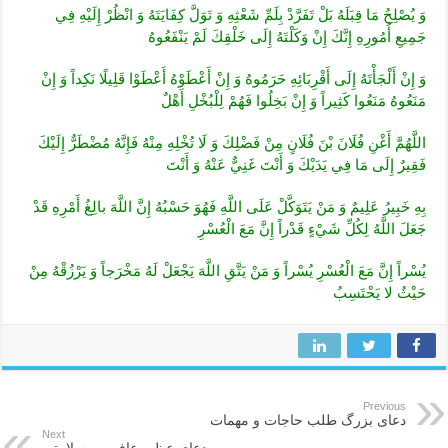
وَ يُصْلِحُ مَا قِبَلَهُ بَلْ تَفَرَّدْ بِلَمِّ شَعْثِهِ وَ تَوَلَّ كِفَايَتَهُ وَ انْظُرْ إِلَيْهِ فِي
جَمِيعِ أُمُورِهِ إِنَّكَ إِنْ وَكَلْتَهُ إِلَى خَلْقِكَ لَمْ يَنْفَعُوهُ
وَ إِنْ أَلْجَأْتَهُ إِلَى أَقْرِبَائِهِ حَرَمُوهُ وَ إِنْ أَعْطَوْهُ أَعْطَوْا قَلِيلًا نَكِداً وَ إِنْ
مَنَعُوهُ مَنَعُوا كَثِيراً وَ إِنْ بَخِلُوا فَهُمْ لِلْبُخْلِ أَهْلٌ
اللَّهُمَّ أَغْنِ فُلَانَ بْنَ فُلَانٍ مِنْ فَضْلِكَ وَ لَا تُخْلِهِ مِنْهُ فَإِنَّهُ مُضْطَرٌّ إِلَيْكَ
فَقِيرٌ إِلَى مَا فِي يَدَيْكَ وَ أَنْتَ غَنِيٌّ عَنْهُ وَ أَنْتَ
بِهِ خَبِيرُ عَلِيمٌ‏ وَ مَنْ يَتَوَكَّلْ عَلَى اللَّهِ فَهُوَ حَسْبُهُ إِنَّ اللَّهَ بالِغُ أَمْرِهِ قَدْ
جَعَلَ اللَّهُ لِكُلِّ شَيْ‏ءٍ قَدْراً إِنَّ مَعَ الْعُسْرِ
يُسْراً إِنَّ مَعَ الْعُسْرِ يُسْراً وَ مَنْ يَتَّقِ اللَّهَ يَجْعَلْ لَهُ مَخْرَجاً وَ يَرْزُقْهُ مِنْ
حَيْثُ لا يَحْتَسِبُ‏
Previous
دعای بزرگ طلب حاجات و مهمات
Next