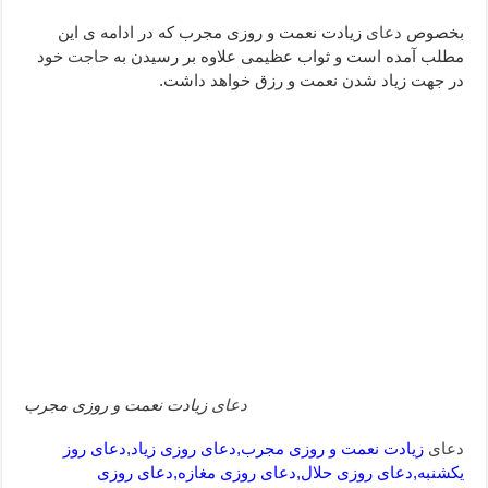
دعا قدرت و توانمندی – دعا برای افزایش انرژی بدن و قدرت بازو
بخصوص
دعای
زیادت نعمت و روزی مجرب که در ادامه ی این
مطلب آمده است و ثواب عظیمی علاوه بر رسیدن به
حاجت
خود
دعای ابودردا برای در امان ماندن از بلا – دعای ایمنی از سوختن
در جهت زیاد شدن نعمت و رزق خواهد داشت.
دعای
زیادت نعمت و روزی مجرب
دعای
زیادت نعمت و روزی مجرب,دعای روزی زیاد,دعای روز
یکشنبه,دعای روزی حلال,دعای روزی مغازه,دعای روزی