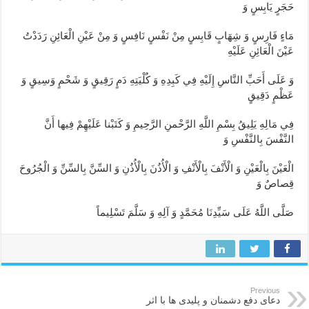
حَجَرٍ يَابِسٍ وَ
مَاءٍ فَارِسٍ وَ شِهَابٍ قَابِسٍ مِنْ نَفْسٍ نَافِسٍ وَ مِنْ عَيْنِ الْعَائِنِ رَدَدْتُ
عَيْنَ الْعَائِنِ عَلَيْهِ
وَ عَلَى أَحَبِّ النَّاسِ إِلَيْهِ فِي كَبِدِهِ وَ كُلْيَتِهِ دَمٍ رَقِيقٍ وَ شَحْمٍ وَسِيقٍ وَ
عَظْمٍ دَقِيقٍ
فِي مَالِهِ يَلِيقُ بِسْمِ اللَّهِ الرَّحْمنِ الرَّحِيمِ وَ كَتَبْنا عَلَيْهِمْ فِيها أَنَّ
النَّفْسَ بِالنَّفْسِ وَ
الْعَيْنَ بِالْعَيْنِ وَ الْأَنْفَ بِالْأَنْفِ وَ الْأُذُنَ بِالْأُذُنِ وَ السِّنَّ بِالسِّنِّ وَ الْجُرُوحَ
قِصاصٌ وَ
صَلَّى اللَّهُ عَلَى سَيِّدِنَا مُحَمَّدٍ وَ آلِهِ وَ سَلَّمَ تَسْلِيماً
Previous
دعای دفع دشمنان و پلیدی ها با اثر