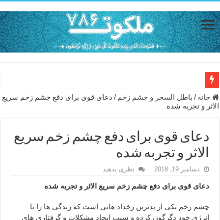
حاجت روایی با ذکر صلوات خاصه امام رضا (ع) – دعای شفای بیمار از ا
خانه
/
باطل السحر و چشم زخم
/
دعای قوی برای دفع چشم زخم سریع
الاثر و تجربه شده
دعای حفظ جان خانواده از بلا در سفر – دعای دفع بلا در قرآن
دعای مجرب برای رفع گرفتاری – ذکر قوی برای جلوگیری از اندوه و غم 
دعای قوی برای دفع چشم زخم سریع
دعا برای عاشق شدن طرف مقابل – عاشق کردن طرف مقابل از راه دو
الاثر و تجربه شده
دعای حفظ جان عزیزان از بلا در سفر – دعا برای رفع حوادث بد روزانه
دسامبر 19, 2018
نظری بدهید
انواع ذکرهای الهی و خواص آن – مجرب ترین ذکرها برای برآوردن حاجات
دعای قوی برای دفع چشم زخم سریع الاثر و تجربه شده
دعای روزی و رفع فقر – دعای مجرب برای گشایش مالی و برکت در کار
چشم زخم یکی از بدترین رخداد هایی است که زندگی ها را با
دعای قوی برای حاجات دنیا و آخرت – حاجت روایی و رفع مشکلات
انرژی خود دگرگون کرده و سبب ایجاد مشکلات و گرفتاری های