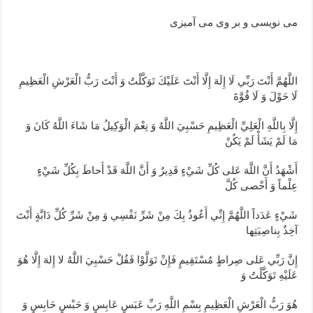
می نویسی و بر وی می آمیزی
اللَّهُمَّ أَنْتَ رَبِّي لَا إِلَهَ إِلَّا أَنْتَ عَلَيْكَ تَوَكَّلْتُ وَ أَنْتَ رَبُّ الْعَرْشِ الْعَظِيمِ
لَا حَوْلَ وَ لَا قُوَّةَ
إِلَّا بِاللَّهِ الْعَلِيِّ الْعَظِيمِ حَسْبِيَ اللَّهُ وَ نِعْمَ الْوَكِيلُ مَا شَاءَ اللَّهُ كَانَ وَ
مَا لَمْ يَشَأْ لَمْ يَكُنْ
أَشْهَدُ أَنَّ اللَّهَ عَلى‏ كُلِّ شَيْ‏ءٍ قَدِيرٌ وَ أَنَّ اللَّهَ قَدْ أَحاطَ بِكُلِّ شَيْ‏ءٍ
عِلْماً وَ أَحْصى‏ كُلَّ
شَيْ‏ءٍ عَدَداً اللَّهُمَّ إِنِّي أَعُوذُ بِكَ مِنْ شَرِّ نَفْسِي وَ مِنْ شَرِّ كُلِّ دَابَّةٍ أَنْتَ
آخِذٌ بِناصِيَتِها
إِنَّ رَبِّي عَلى‏ صِراطٍ مُسْتَقِيمٍ فَإِنْ تَوَلَّوْا فَقُلْ حَسْبِيَ اللَّهُ لا إِلهَ إِلَّا هُوَ
عَلَيْهِ تَوَكَّلْتُ وَ
هُوَ رَبُّ الْعَرْشِ الْعَظِيمِ بِسْمِ اللَّهِ رَبِّ عَبَسٍ عَابِسٍ وَ حَبْسٍ حَابِسٍ وَ