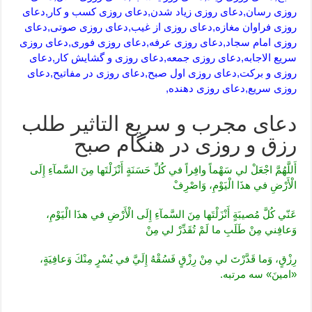
روزی رسان,دعای روزی زیاد شدن,دعای روزی کسب و کار,دعای
روزی فراوان مغازه,دعای روزی از غیب,دعای روزی صوتی,دعای
روزی امام سجاد,دعای روزی عرفه,دعای روزی فوری,دعای روزی
سریع الاجابه,دعای روزی جمعه,دعای روزی و گشایش کار,دعای
روزی و برکت,دعای روزی اول صبح,دعای روزی در مفاتیح,دعای
روزی سریع,دعای روزی دهنده,
دعای مجرب و سریع التاثیر طلب
رزق و روزی در هنگام صبح
أَللَّهُمَّ اجْعَلْ لي سَهْماً وافِراً في كُلِّ حَسَنَةٍ أَنْزَلْتَها مِنَ السَّمآءِ إِلَى
‏الْأَرْضِ في هذَا الْيَوْمِ، وَاصْرِفْ
عَنّي كُلَّ مُصيبَةٍ أَنْزَلْتَها مِنَ السَّمآءِ إِلَى ‏الْأَرْضِ في هذَا الْيَوْمِ،
وَعافِني مِنْ طَلَبِ ما لَمْ تُقَدِّرْ لي مِنْ
رِزْقٍ، وَما قَدَّرْتَ لي مِنْ رِزْقٍ فَسُقْهُ إِلَيَّ في يُسْرٍ مِنْكَ وَعافِيَةٍ،
«امينَ» سه مرتبه.