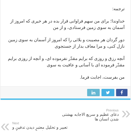
ترجمه:
خداوندا؛ براى من سهم فراوانى قرار بده در هر خيرى كه امروز از
آسمان به سوى زمين فرستادى، و از من
دور گردان هر مصيبت و بلائى را كه امروز از آسمان به سوى زمين
نازل كنى، و مرا معاف بدار از جستجوى
آنچه رزق و روزى كه برايم مقدّر نفرموده ‏اى، و آنچه از روزى برايم
مقدّر فرموده ‏اى با آسانى و عافيت به سوى
من بفرست، اجابت فرما.
Previous
دعای عظیم و سریع الاجابه بهشتی
شدن انسان ها
Next
تعبیر و تحلیل معتبر دیدن تدفین و