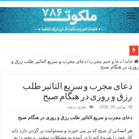
حاجت روایی با ذکر صلوات خاصه امام رضا (ع) – دعای شفای بیمار از ا
خانه
/
دعا و ختم مجرب
/
دعای مجرب و سریع التاثیر طلب رزق و
روزی در هنگام صبح
دعای حفظ جان خانواده از بلا در سفر – دعای دفع بلا در قرآن
دعای مجرب برای رفع گرفتاری – ذکر قوی برای جلوگیری از اندوه و غم 
دعای مجرب و سریع التاثیر طلب
دعا برای عاشق شدن طرف مقابل – عاشق کردن طرف مقابل از راه دو
رزق و روزی در هنگام صبح
دعای حفظ جان عزیزان از بلا در سفر – دعا برای رفع حوادث بد روزانه
نوامبر 20, 2018
نظری بدهید
انواع ذکرهای الهی و خواص آن – مجرب ترین ذکرها برای برآوردن حاجات
دعای مجرب و سریع التاثیر طلب رزق و روزی در هنگام صبح
دعای روزی و رفع فقر – دعای مجرب برای گشایش مالی و برکت در کار
هر انسانی از صبح که بر می خیزند و مسئولیت بر گردن دارد باید
دعای قوی برای حاجات دنیا و آخرت – حاجت روایی و رفع مشکلات
کار خود را شروع کند تا در آینده به مشکلات سختی برنخورد؛ به