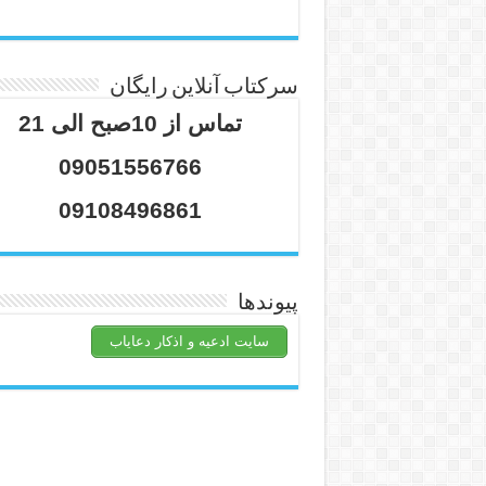
سرکتاب آنلاین رایگان
تماس از 10صبح الی 21
09051556766
09108496861
پیوندها
سایت ادعیه و اذکار دعایاب