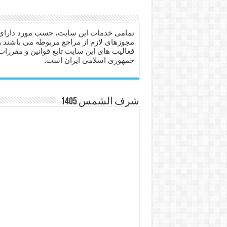
دعا برای عاشق شدن طرف مق
دعای حفظ جان عزیزان از بلا 
تمامی خدمات این سایت، حسب مورد دارای
مجوزهای لازم از مراجع مربوطه می باشند و
انواع ذکرهای الهی و خواص آ
فعالیت های این سایت تابع قوانین و مقررات
جمهوری اسلامی ایران است.
دعای روزی و رفع فقر – دعا
دعای قوی برای حاجات دنیا و
ختم سوره تکاثر برای جذب ث
شرف الشمس 1405
دعا قدرت و توانمندی – دعا ب
دعای ابودردا برای در امان ما