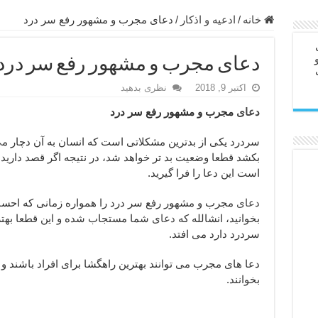
ابل – عاشق کردن طرف مقابل از راه دور
خانه
/
ادعيه و اذكار
/
دعای مجرب و مشهور رفع سر درد
در سفر – دعا برای رفع حوادث بد روزانه
دعای مجرب و مشهور رفع سر درد
ن – مجرب ترین ذکرها برای برآوردن حاجات
اکتبر 9, 2018
نظری بدهید
ی مجرب برای گشایش مالی و برکت در کار
دعای
مجرب و مشهور رفع سر درد
 آخرت – حاجت روایی و رفع مشکلات
روت – خواص و برکات سوره تکاثر
سردرد یکی از بدترین مشکلاتی است که انسان به آن دچار 
بکشد قطعا وضعیت بد تر خواهد شد، در نتیجه اگر قصد دارید در
رای افزایش انرژی بدن و قدرت بازو
است این دعا را فرا گیرید.
ندن از بلا – دعای ایمنی از سوختن
دعای
مجرب و مشهور رفع سر درد را همواره زمانی که احسا
بخوانید، انشالله که
دعای
شما مستجاب شده و این قطعا بهتری
سردرد دارد می افتد.
دعا های مجرب می توانند بهترین راهگشا برای افراد باشند و 
بخوانند.