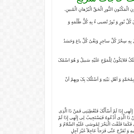
ُونِ الْمَکْنُونِ النُّورِ الْحَقِّ الْبُرْهانِ الْمُبینِ.
 کُلِّ نُورٍ وَ نُورٌ تُضیی ءُ بِهِ کُلُّ ظُلْمَهٍ وَ
ُلُ بِهِ سِحْرُ کُلِّ ساحِرٍ وَبَغْیُ کُلِّ باغ وَحَسَدُ
الْمَلَکُ فَلایَکُونُ لِلْمَوْجِ عَلَیْهِ سَبیلٌ وَ هُوَ اسْمُکَ
َمَّدٍ وَ اَهْلِ بَیْتِهِ وَ اَسْئَلُکَ بِکَ وبِهِمْ اَنْ
إِلَهِی إِذَا لَمْ أَسْأَلْکَ فَتُعْطِیَنِی فَمَنْ ذَا الَّذِی
ْ ذَا الَّذِی أَدْعُوهُ فَیَسْتَجِیبُ لِی إِلَهِی إِذَا لَمْ
َهِی فَکَمَا فَلَقْتَ الْبَحْرَ لِمُوسَى عَلَیْهِ السَّلامُ وَ
فِیهِ وَ تُفَرِّجَ عَنِّی فَرَجاً عَاجِلاً غَیْرَ آجِلٍ