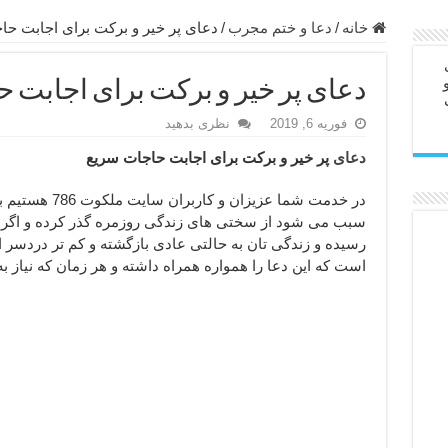
ابل – عاشق کردن طرف مقابل از راه دور
خانه
/
دعا و ختم مجرب
/
دعای پر خیر و برکت برای اجابت حا
در سفر – دعا برای رفع حوادث بد روزانه
دعای پر خیر و برکت برای اجابت 
ن – مجرب ترین ذکرها برای برآوردن حاجات
فوریه 6, 2019
نظری بدهید
ی مجرب برای گشایش مالی و برکت در کار
دعای
پر خیر و برکت برای اجابت حاجات سریع
 آخرت – حاجت روایی و رفع مشکلات
روت – خواص و برکات سوره تکاثر
در خدمت شما عزیزان و کاربران سایت ملکوت 786 هستیم با
سبب می شود از سختی های زندگی روزمره گذر کرده و اگر
رای افزایش انرژی بدن و قدرت بازو
رسیده و زندگی تان به حالتی عادی بازگشته و کم تر دردسر اح
ندن از بلا – دعای ایمنی از سوختن
است که این دعا را همواره همراه داشته و هر زمان که نیاز به 