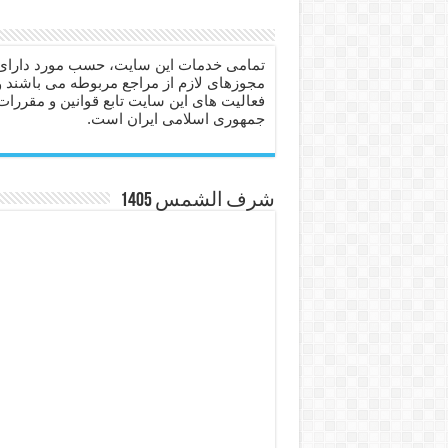
دعا برای عاشق شدن طرف مق
دعای حفظ جان عزیزان از بلا 
تمامی خدمات این سایت، حسب مورد دارای
مجوزهای لازم از مراجع مربوطه می باشند و
انواع ذکرهای الهی و خواص آ
فعالیت های این سایت تابع قوانین و مقررات
جمهوری اسلامی ایران است.
دعای روزی و رفع فقر – دعا
دعای قوی برای حاجات دنیا و
ختم سوره تکاثر برای جذب ث
شرف الشمس 1405
دعا قدرت و توانمندی – دعا ب
دعای ابودردا برای در امان ما