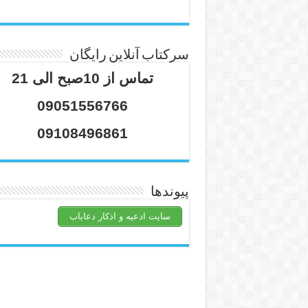
سرکتاب آنلاین رایگان
تماس از 10صبح الی 21
09051556766
09108496861
پیوندها
سایت ادعیه و اذکار دعایاب