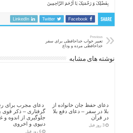
بِفَضْلِکَ وَ رَحْمَتِکَ یَا أَرْحَمَ الرَّاحِمِینَ
LinkedIn
Twitter
Facebook
Share
Previous
تعبیر خواب خداحافظی برای سفر
خداحافظی مرده و وداع
نوشته های مشابه
دعای حفظ جان خانواده از
دعای مجرب برای رف
بلا در سفر – دعای دفع بلا
گرفتاری – ذکر قوی ب
در قرآن
جلوگیری از اندوه و غ
دنیوی و اخروی
3 روز قبل
6 روز قبل