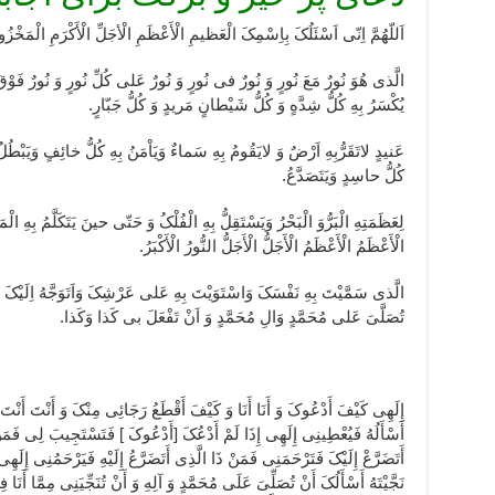
اَللّهُمَّ اِنّی اَسْئَلُکَ بِاِسْمِکَ الْعَظیمِ الْأَعْظَمِ الْأجَلِّ الْأَکْرَمِ الْمَخْز
الَّذی هُوَ نُورٌ مَعَ نُورٍ وَ نُورٌ فی نُورٍ وَ نُورٌ عَلی کُلِّ نُورٍ وَ نُورٌ فَوْقَ
یُکْسَرُ بِهِ کُلُّ شِدَّهٍ وَ کُلُّ شَیْطانٍ مَریدٍ وَ کُلُّ جَبّارٍ.
عَنیدٍ لاتَقَرُّبِهِ اَرْضٌ وَ لایَقُومُ بِهِ سَماءٌ وَیَاْمَنُ بِهِ کُلُّ خائِفٍ وَیَبْط
کُلُّ حاسِدٍ وَیَتَصَدَّعُ.
لِعَظَمَتِهِ الْبَرُّوَ الْبَحْرُ وَیَسْتَقِلُّ بِهِ الْفُلْکُ وَ حَتّی حینَ یَتَکَلَّمُ بِهِ 
الْأَعْظَمُ الْأَعْظَمُ الْأَجَلُّ الْأَجَلُّ النُّورُ الْأَکْبَرُ.
الَّذی سَمَّیْتَ بِهِ نَفْسَکَ وَاسْتَوَیْتَ بِهِ عَلی عَرْشِکَ وَاَتَوَجَّهُ اِلَیْکَ بِمُح
تُصَلَّیَ عَلی مُحَمَّدٍ وَالِ مُحَمَّدٍ وَ اَنْ تَفْعَلَ بی کَذا وَکَذا.
إِلَهِی کَیْفَ أَدْعُوکَ وَ أَنَا أَنَا وَ کَیْفَ أَقْطَعُ رَجَائِی مِنْکَ وَ أَنْتَ أَنْتَ 
أَسْأَلُهُ فَیُعْطِینِی إِلَهِی إِذَا لَمْ أَدْعُکَ [أَدْعُوکَ ] فَتَسْتَجِیبَ لِی فَمَن
أَتَضَرَّعْ إِلَیْکَ فَتَرْحَمَنِی فَمَنْ ذَا الَّذِی أَتَضَرَّعُ إِلَیْهِ فَیَرْحَمُنِی إِل
نَجَّیْتَهُ أَسْأَلُکَ أَنْ تُصَلِّیَ عَلَى مُحَمَّدٍ وَ آلِهِ وَ أَنْ تُنَجِّیَنِی مِمَّا أَنَا 