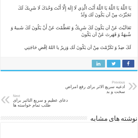
يَا اللَّهُ يَا اللَّهُ يَا اللَّهُ أَنْتَ الَّذِي لَا إِلَهَ إِلَّا أَنْتَ وَحْدَكَ لَا شَرِيكَ لَكَ
تَجَبَّرْتَ مِنْ اَن يَكُونَ لَك‏ وَلَدٌ
تَعَالَيْتَ عَنْ اَن يَكُونَ لَكَ شَرِيكٌ وَ تَعَظَّمْتَ عَنْ أَنْ يَكُونَ لَكَ شَبیهٌ وَ
شُبهَةٌ وَ قَهَرتَ عَنْ اَن يَكُونَ
لَكَ ضِدٌ وَ تَكَرَّمْتَ مِنْ اَن يَكُونَ لَك وَزیرٌ یا اللهُ اِقْضِ حَاجَتِي
Previous
ادعیه سریع الاثر برای رفع امراض
سخت و بد
Next
دعای عظیم و سریع التاثیر برای
طلب تمام خواسته ها
نوشته های مشابه