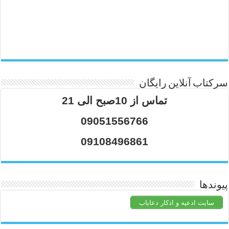
سرکتاب آنلاین رایگان
تماس از 10صبح الی 21
09051556766
09108496861
پیوندها
سایت ادعیه و اذکار دعایاب