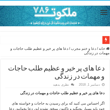
دعای حفظ جان خانواده از بلا در سفر – دعای دفع بلا در قرآن
خانه
/
دعا و ختم مجرب
/
دعا های پر خیر و عظیم طلب حاجات و
مهمات در زندگی
دعای مجرب برای رفع گرفتاری – ذکر قوی برای جلوگیری از اندوه و غم 
دعا برای عاشق شدن طرف مقابل – عاشق کردن طرف مقابل از راه دو
دعا های پر خیر و عظیم طلب حاجات
دعای حفظ جان عزیزان از بلا در سفر – دعا برای رفع حوادث بد روزانه
و مهمات در زندگی
انواع ذکرهای الهی و خواص آن – مجرب ترین ذکرها برای برآوردن حاجات
دسامبر 1, 2018
نظری بدهید
دعای روزی و رفع فقر – دعای مجرب برای گشایش مالی و برکت در کار
دعا های پر خیر و عظیم طلب حاجات و مهمات در زندگی
دعای قوی برای حاجات دنیا و آخرت – حاجت روایی و رفع مشکلات
اگر احساس می کنید که برای رسیدن به حاجات و خواسته های
ختم سوره تکاثر برای جذب ثروت – خواص و برکات سوره تکاثر
خود باید بسیار بجنگید و تاکنون موفق نشده اید، دعا بخوانید. دعا