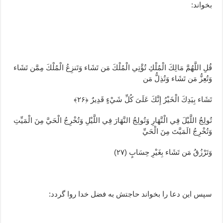
بخواند:
قُلِ اللَّهُمَّ مَالِكَ الْمُلْكِ تُؤْتِي الْمُلْكَ مَن تَشَاء وَتَنزِعُ الْمُلْكَ مِمَّن تَشَاء
وَتُعِزُّ مَن تَشَاء وَتُذِلُّ مَن
تَشَاء بِيَدِكَ الْخَيْرُ إِنَّكَ عَلَىَ كُلِّ شَيْءٍ قَدِيرٌ ﴿۲۶﴾
تُولِجُ اللَّيْلَ فِي الْنَّهَارِ وَتُولِجُ النَّهَارَ فِي اللَّيْلِ وَتُخْرِجُ الْحَيَّ مِنَ الْمَيِّتِ
وَتُخْرِجُ الَمَيَّتَ مِنَ الْحَيِّ
وَتَرْزُقُ مَن تَشَاء بِغَيْرِ حِسَابٍ (۲۷)
سپس این دعا را بخواند حاجتش به فضل خدا روا گردد: