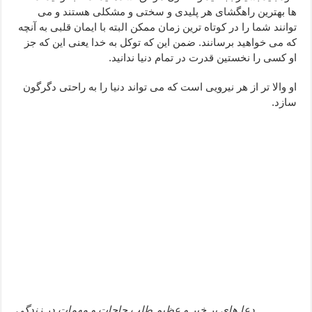
ها بهترین راهگشای هر پلیدی و سختی و مشکلی هستند و می
دعا قدرت و توانمندی – دعا برای افزایش انرژی بدن و قدرت بازو
توانند شما را در کوتاه ترین زمان ممکن البته با ایمان قلبی به آنچه
دعای ابودردا برای در امان ماندن از بلا – دعای ایمنی از سوختن
که می خواهید برسانند. ضمن این که توکل به خدا یعنی این که جز
او کسی را نخستین قدرت در تمام دنیا ندانید.
او والا تر از هر نیرویی است که می تواند دنیا را به راحتی دگرگون
سازد.
دعا های پر خیر و عظیم طلب حاجات و مهمات در زندگی