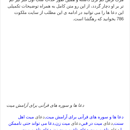
دعا قدرت و توانمندی – دعا برای افزایش انرژی بدن و قدرت بازو
تر بر او دچار گردد، از این رو متن کامل به همراه توضیحات تکمیلی
این دعا ها را می توانید در ادامه ی این مطلب از سایت ملکوت
دعای ابودردا برای در امان ماندن از بلا – دعای ایمنی از سوختن
786 بخوانید که رهگشا است.
دعا ها و سوره های قرآنی برای آرامش میت
دعا ها و سوره های قرآنی برای آرامش میت,
دعای
میت اهل
سنت,
دعای
میت در قبر,
دعای
میت زن,دعا می تواند حتی ناممکن
را,
دعای
تلقین میت,دعای تلقین میت زن,دعای تلقین میت