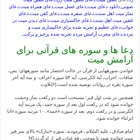
صوتی,دانلود دعای میت,دعای غسل میت,دعای همراه میت,دعای
نماز میت اهل سنت,دعای سفره میت,دعای کفن میت,دعای
تلقین میت اهل سنت,دعای خاکسپاری میت,دعای دیدن میت در
خواب,دعای عظیم و تجربه شده برای خاکپساری میت و
مرده,دعای مجرب آرامش مرده تجربه شده پرخیر و برکت,
دعا ها و سوره های قرآنی برای
آرامش میت
خواندن سوره‎هایی از قرآن در حالت احتضار مانند سوره‎های؛ یس،
صافات، احزاب، آیة الکرسی، آیه ۵۴ سوره اعراف، و سه آیه آخر
سوره بقره در روایات توصیه شده است.[۶]تلاوت
همچنین در شب اول قبر؛ مستحب است دو رکعت نماز وحشت
خوانده شود که در رکعت اول بعد از سوره حمد، یک مرتبه آیة
الکرسی و در رکعت دوم، بعد از سوره «حمد»، ۱۰ مرتبه سوره «انا
انزلنا» خوانده شود.
امام صادق ـ علیه السّلام ـ فرمودند: سوره «تبارک» بالای سر قبر
میت خوانده شود تا موجب رفع عذاب قبر از او گردد.[۷]