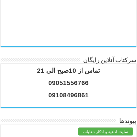
سرکتاب آنلاین رایگان
تماس از 10صبح الی 21
09051556766
09108496861
پیوندها
سایت ادعیه و اذکار دعایاب