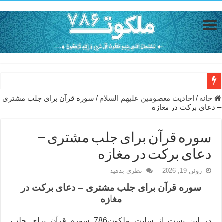
دعای مجرب برای رفع گرفتاری – ذکر قوی برای جلوگیری از اندوه و غم 
خانه
/
احاديث معصومين عليهم السلام
/
سوره قرآن برای جلب مشتری
– دعای برکت در مغازه
دعا برای عاشق شدن طرف مقابل – عاشق کردن طرف مقابل از راه دو
دعای حفظ جان عزیزان از بلا در سفر – دعا برای رفع حوادث بد روزانه
سوره قرآن برای جلب مشتری –
انواع ذکرهای الهی و خواص آن – مجرب ترین ذکرها برای برآوردن حاجات
دعای برکت در مغازه
دعای روزی و رفع فقر – دعای مجرب برای گشایش مالی و برکت در کار
ژوئن 19, 2026
نظری بدهید
دعای قوی برای حاجات دنیا و آخرت – حاجت روایی و رفع مشکلات
سوره قرآن برای جلب مشتری
–
دعای برکت در
مغازه
ختم سوره تکاثر برای جذب ثروت – خواص و برکات سوره تکاثر
دعا قدرت و توانمندی – دعا برای افزایش انرژی بدن و قدرت بازو
در این پست از سایت ملکوت786 سوره قرآن برای جلب