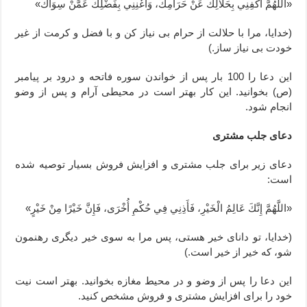
«اللَّهُمَّ اکْفِنِي بِحَلَالِكَ عَنْ حَرَامِكَ، وَأَغْنِنِي بِفَضْلِكَ عَمَّنْ سِوَاكَ»
(خدایا، مرا با حلالت از حرام بی نیاز کن و با فضل و کرمت از غیر
خودت بی نیاز ساز.)
این دعا را 100 بار پس از خواندن سوره فاتحه و درود بر پیامبر
(ص) بخوانید. این کار بهتر است در محیطی آرام و پس از وضو
انجام شود.
دعای جلب مشتری
دعای زیر برای جلب مشتری و افزایش فروش بسیار توصیه شده
است:
«اللَّهُمَّ إِنَّكَ عَالِمُ الْخَيْرِ، فَأَذِنِي فِي حُكْمِ أُخْرَى، فَإِنَّ خَيْرًا مِنْ خَيْرٍ»
(خدایا، تو دانای خیر هستی، پس مرا به سوی خیر دیگری رهنمون
شو، که خیر از خیر است.)
این دعا را پس از وضو و در محیط مغازه بخوانید. بهتر است نیت
خود را برای افزایش مشتری و فروش مشخص کنید.