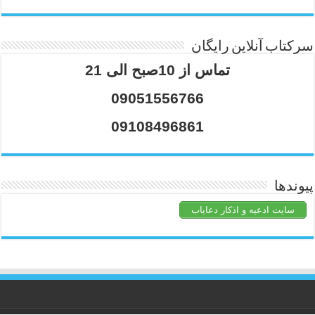
سرکتاب آنلاین رایگان
تماس از 10صبح الی 21
09051556766
09108496861
پیوندها
سایت ادعیه و اذکار دعایاب