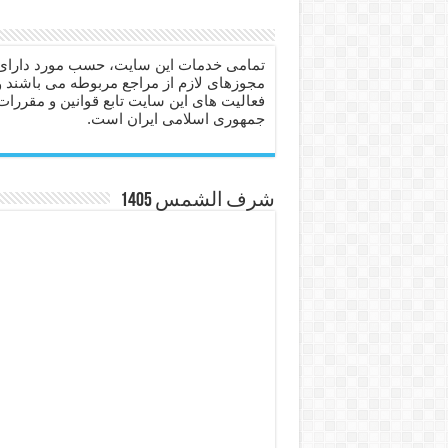
دعا برای عاشق شدن طرف مق
دعای حفظ جان عزیزان از بلا 
تمامی خدمات این سایت، حسب مورد دارای
مجوزهای لازم از مراجع مربوطه می باشند و
انواع ذکرهای الهی و خواص آ
فعالیت های این سایت تابع قوانین و مقررات
جمهوری اسلامی ایران است.
دعای روزی و رفع فقر – دعا
دعای قوی برای حاجات دنیا و
ختم سوره تکاثر برای جذب ث
شرف الشمس 1405
دعا قدرت و توانمندی – دعا ب
دعای ابودردا برای در امان ما