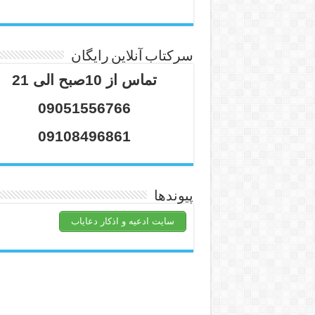
سرکتاب آنلاین رایگان
تماس از 10صبح الی 21
09051556766
09108496861
پیوندها
سایت ادعیه و اذکار دعایاب