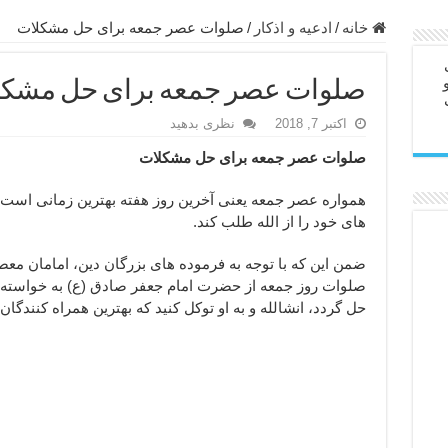
ابل – عاشق کردن طرف مقابل از راه دور
خانه
/
ادعيه و اذكار
/
صلوات عصر جمعه برای حل مشکلات
در سفر – دعا برای رفع حوادث بد روزانه
صلوات عصر جمعه برای حل مشک
ن – مجرب ترین ذکرها برای برآوردن حاجات
اکتبر 7, 2018
نظری بدهید
ی مجرب برای گشایش مالی و برکت در کار
صلوات عصر جمعه برای حل مشکلات
 آخرت – حاجت روایی و رفع مشکلات
روت – خواص و برکات سوره تکاثر
همواره عصر جمعه یعنی آخرین روز هفته بهترین زمانی است ک
های خود را از الله طلب کند.
رای افزایش انرژی بدن و قدرت بازو
ندن از بلا – دعای ایمنی از سوختن
ضمن این که با توجه به فرموده های بزرگان دین، امامان معصو
صلوات روز جمعه از حضرت امام جعفر صادق (ع) به خواسته 
حل گردد، انشالله و به او توکل کنید که بهترین همراه کنندگا