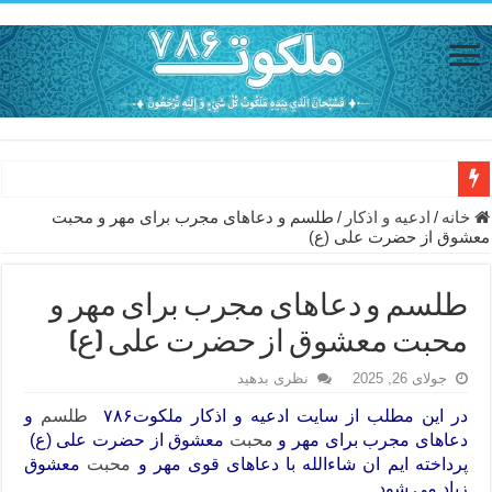
دعای حفظ جان خانواده از بلا در سفر – دعای دفع بلا در قرآن
خانه
/
ادعيه و اذكار
/
طلسم و دعاهای مجرب برای مهر و محبت
معشوق از حضرت علی (ع)
دعای مجرب برای رفع گرفتاری – ذکر قوی برای جلوگیری از اندوه و غم 
دعا برای عاشق شدن طرف مقابل – عاشق کردن طرف مقابل از راه دو
طلسم و دعاهای مجرب برای مهر و
دعای حفظ جان عزیزان از بلا در سفر – دعا برای رفع حوادث بد روزانه
محبت معشوق از حضرت علی (ع)
انواع ذکرهای الهی و خواص آن – مجرب ترین ذکرها برای برآوردن حاجات
جولای 26, 2025
نظری بدهید
دعای روزی و رفع فقر – دعای مجرب برای گشایش مالی و برکت در کار
در این مطلب از سایت ادعیه و اذکار
ملکوت۷۸۶
طلسم
و
دعاهای مجرب برای مهر و
محبت
دعای قوی برای حاجات دنیا و آخرت – حاجت روایی و رفع مشکلات
معشوق از حضرت علی (ع)
پرداخته ایم ان شاءالله با دعاهای قوی مهر و
محبت
معشوق
ختم سوره تکاثر برای جذب ثروت – خواص و برکات سوره تکاثر
زیاد می شود .