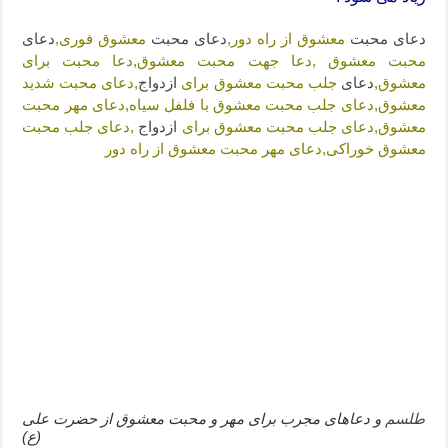
دعا قدرت و توانمندی – دعا برای افزایش انرژی بدن و قدرت بازو
دعای
محبت
معشوق از راه دور,
دعای
محبت
معشوق فوری,
دعای
دعای ابودردا برای در امان ماندن از بلا – دعای ایمنی از سوختن
محبت معشوق ,دعا جهت محبت معشوق,دعا محبت برای
معشوق,
دعای
جلب محبت معشوق برای
ازدواج
,دعای محبت شدید
معشوق,دعای جلب محبت معشوق با فلفل سیاه,دعای مهر محبت
معشوق,دعای جلب محبت معشوق برای
ازدواج
,دعای جلب محبت
معشوق خوراکی,دعای مهر محبت معشوق از راه دور
طلسم
و دعاهای مجرب برای مهر و محبت معشوق از حضرت علی
(ع)