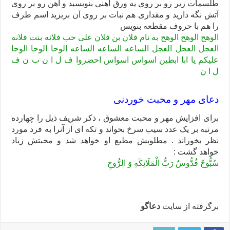
طلسمات زیر رو بر روی یه ورق آهنی بنویسید و آهن رو بر روی
آتش نگه دارید و مقداری هم نبات بر روی آن بریزید اسم طرف
را هم با حروف مقطعه بنویس
الوهح الوهح الوهح به نام فلان بن فلان علی حب فلانه بنت فلانه
العجل العجل العجل الساعه الساعه الساعه الوحا الوحا الوحا
علیکم یا ابا ابطین اسواس اسواس احضروا ف ل ا ن ب ن ف
ل ا ن
دعای مهر و محبت خوردنی
برای افزایش مهر و محبت معشوق ، ذکر شریف ذیل را چهارده
مرتبه بر یک عدد سیب سرخ بخواند و تکه ای از آنرا به فرد مورد
نظر بخوراند . مطلوبش مطیع او خواهد شد و محبتش زیاد
خواهد گشت :
سُبُّوحٌ قُدُّوسٌ رَبُّ الْمَلَائِکَهِ وَ الرُّوحِ
برگرفته از سایت
دعاگو