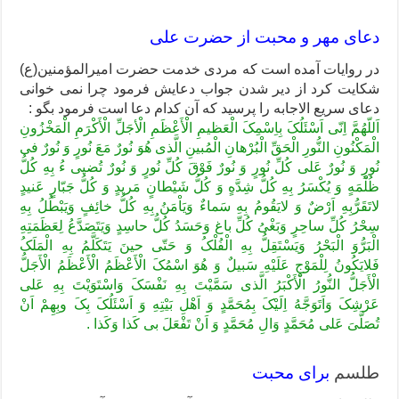
دعای مهر و محبت از حضرت علی
در روایات آمده است که مردی خدمت حضرت امیرالمؤمنین(ع)
شکایت کرد از دیر شدن جواب دعایش فرمود چرا نمی خوانی
دعای سریع الاجابه را پرسید که آن کدام دعا است فرمود بگو :
اَللّهُمَّ اِنّی اَسْئَلُکَ بِاِسْمِکَ الْعَظیمِ الْأَعْظَمِ الْأجَلِّ الْأَکْرَمِ الْمَخْزُونِ
الْمَکْنُونِ النُّورِ الْحَقِّ الْبُرْهانِ الْمُبینِ الَّذی هُوَ نُورٌ مَعَ نُورٍ وَ نُورٌ فی
نُورٍ وَ نُورٌ عَلی کُلِّ نُورٍ وَ نُورٌ فَوْقَ کُلِّ نُورٍ وَ نُورٌ تُضیی ءُ بِهِ کُلُّ
ظُلْمَهٍ وَ یُکْسَرُ بِهِ کُلُّ شِدَّهٍ وَ کُلُّ شَیْطانٍ مَریدٍ وَ کُلُّ جَبّارٍ عَنیدٍ
لاتَقَرُّبِهِ اَرْضٌ وَ لایَقُومُ بِهِ سَماءٌ وَیَاْمَنُ بِهِ کُلُّ خائِفٍ وَیَبْطُلُ بِهِ
سِحْرُ کُلِّ ساحِرٍ وَبَغْیُ کُلِّ باغ وَحَسَدُ کُلُّ حاسِدٍ وَیَتَصَدَّعُ لِعَظَمَتِهِ
الْبَرُّوَ الْبَحْرُ وَیَسْتَقِلُّ بِهِ الْفُلْکُ وَ حَتّی حینَ یَتَکَلَّمُ بِهِ الْمَلَکُ
فَلایَکُونُ لِلْمَوْجِ عَلَیْهِ سَبیلٌ وَ هُوَ اسْمُکَ الْأَعْظَمُ الْأَعْظَمُ الْأَجَلُّ
الْأَجَلُّ النُّورُ الْأَکْبَرُ الَّذی سَمَّیْتَ بِهِ نَفْسَکَ وَاسْتَوَیْتَ بِهِ عَلی
عَرْشِکَ وَاَتَوَجَّهُ اِلَیْکَ بِمُحَمَّدٍ وَ اَهْلِ بَیْتِهِ وَ اَسْئَلُکَ بِکَ وبِهِمْ اَنْ
تُصَلَّیَ عَلی مُحَمَّدٍ وَالِ مُحَمَّدٍ وَ اَنْ تَفْعَلَ بی کَذا وَکَذا .
طلسم
برای محبت