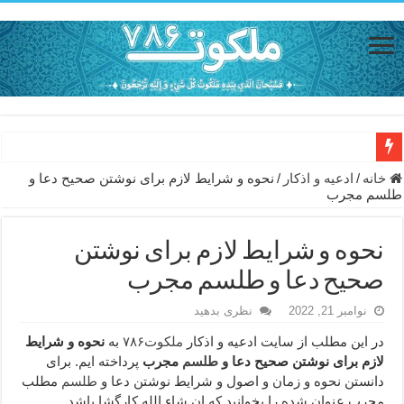
دعای حفظ جان خانواده از بلا در سفر – دعای دفع بلا در قرآن
خانه
/
ادعيه و اذكار
/
نحوه و شرایط لازم برای نوشتن صحیح دعا و
طلسم مجرب
دعای مجرب برای رفع گرفتاری – ذکر قوی برای جلوگیری از اندوه و غم 
دعا برای عاشق شدن طرف مقابل – عاشق کردن طرف مقابل از راه دو
نحوه و شرایط لازم برای نوشتن
دعای حفظ جان عزیزان از بلا در سفر – دعا برای رفع حوادث بد روزانه
صحیح دعا و طلسم مجرب
انواع ذکرهای الهی و خواص آن – مجرب ترین ذکرها برای برآوردن حاجات
نوامبر 21, 2022
نظری بدهید
دعای روزی و رفع فقر – دعای مجرب برای گشایش مالی و برکت در کار
در این مطلب از سایت ادعیه و اذکار
ملکوت۷۸۶
به
نحوه و شرایط
لازم برای نوشتن صحیح دعا و
طلسم
مجرب
پرداخته ایم. برای
دعای قوی برای حاجات دنیا و آخرت – حاجت روایی و رفع مشکلات
دانستن نحوه و زمان و اصول و شرایط نوشتن دعا و
طلسم
مطلب
ختم سوره تکاثر برای جذب ثروت – خواص و برکات سوره تکاثر
مجرب عنوان شده را بخوانید که ان شاء الله کارگشا باشد.