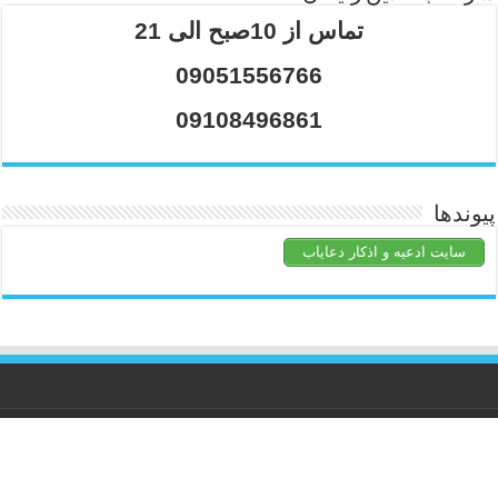
تماس از 10صبح الی 21
09051556766
09108496861
پیوندها
سایت ادعیه و اذکار دعایاب
کلیه حقوق متعلق برای
ملکوت786
محفوظ است.استفاده از مطالب با
ذکر منبع بلامانع است.