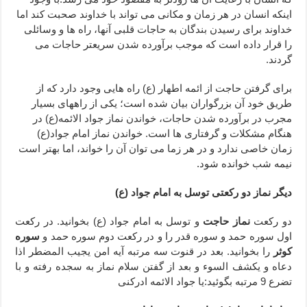
اینکه انسان در هر زمان و مکانی می تواند با خداوند صحبت کند اما
خداوند برای رسیدن بندگان به حاجات قلبی آنها، راه ها و وسائلی
را قرار داده است که موجب برآورده شدن سریعتر حاجات می
گردند.
برای گرفتن حاجت از ائمه اطهار (ع) راه هایی وجود دارد که از
طریق خود آن بزرگواران بیان شده است؛ یکی از راههای بسیار
مجرب در برآورده شدن حاجات، خواندن نماز جواد الائمه(ع) در
هنگام مشکلات و گرفتاری ها است. خواندن نماز امام جواد(ع)
زمان خاصی ندارد و در هر زما می توان آن را خواند، اما بهتر است
نیمه شب خوانده شود.
دیگر نماز دو رکعتی توسل به امام جواد (ع)
دو رکعت
نماز حاجت
و توسل به امام جواد (ع) بخوانید. در رکعت
اول سوره حمد و سوره قدر را و در رکعت دوم سوره حمد و
سوره
کوثر
را بخوانید. بعد در قنوت سه مرتبه آیه امن یجیب المضطر اذا
دعاه و یکشف السوء و بعد از گفتن سلام نماز به سجده رفته و با
تضرع 9 مرتبه بگوئید:یا جواد الائمه ادرکنی