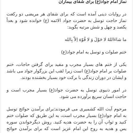
نماز امام جواد(ع) برای شفای بیماران
در روایات دینی آمده است که برای شفای هر مریضی دو رکعت
نماز حاجت توسل به حضرت جواد الائمه (ع) خوانده شود و بعداً
یکصد و چهل و شش مرتبه بگوید:
ما شاءَاللهُ لا حَوْلَ وَ لا قُوّهَ اِلاّ بِالله
ختم صلوات و توسل به امام جواد(ع)
یکی از ختم های بسیار مجرب و مفید برای گرفتن حاجات، ختم
صلوات بر امام جواد(ع) است زیرا لقب این بزرگوار جواد می باشد
و ایشان در دوران زندگی با برکت خود بسیار بخشنده بودند.
در امور دنیوی توسل به حضرت جواد(ع) بسیار مجرب است و
حاجت انسان سریع برآورده می شود.
مرحوم آیت الله کشمیری می فرمودند:برای برآمدن حوائج توسل
به امام جواد(ع) بسیار مجرب است، به این طریق که صلوات ختم
کنید و ثواب آن را به حضرت هدیه کنید. روش دیگرخواندن سوره
یس و هدیه به روح این امام عزیز است که برای برآمدن حوائج