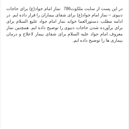
دعا قدرت و توانمندی – دعا برای افزایش انرژی بدن و قدرت بازو
در این پست از سایت ملکوت786 نماز امام جواد(ع) برای حاجات
دنیوی – نماز امام جواد(ع) برای شفای بیماران را قرار داده ایم. در
دعای ابودردا برای در امان ماندن از بلا – دعای ایمنی از سوختن
ادامه مطلب دستورالعما خواند نماز امام جواد علیع السلام برای
برای برآورده شدن حاجات دنیوی را توضیح داده ایم. همچنین نماز
معروف امام جواد علیه السلام برای شفای بیمار لاعلاج و درمان
بیماری ها را توضیح داده ایم.