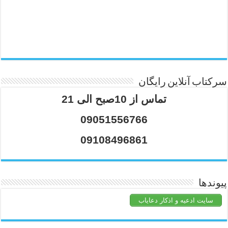
سرکتاب آنلاین رایگان
تماس از 10صبح الی 21
09051556766
09108496861
پیوندها
سایت ادعیه و اذکار دعایاب