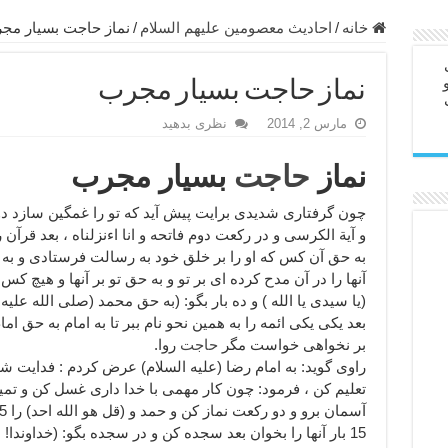
ابل – عاشق کردن طرف مقابل از راه دور
خانه
/
احاديث معصومين عليهم السلام
/
نماز حاجت بسيار مج
در سفر – دعا برای رفع حوادث بد روزانه
نماز حاجت بسيار مجرب
ن – مجرب ترین ذکرها برای برآوردن حاجات
مارس 2, 2014
نظری بدهید
ی مجرب برای گشایش مالی و برکت در کار
 آخرت – حاجت روایی و رفع مشکلات
نماز
حاجت
بسيار مجرب
روت – خواص و برکات سوره تکاثر
چون گرفتارى شديدى برايت پيش آيد كه تو را غمگين سازد دو
رای افزایش انرژی بدن و قدرت بازو
و آية الكرسى و در ركعت دوم فاتحه و انا اءنزلناه ، بعد قرآن را
به حق آن كس كه او را بر خلق خود به رسالت فرستادى و به 
ندن از بلا – دعای ایمنی از سوختن
آنها را در آن مدح كرده اى بر تو و به حق تو بر آنها و هيچ ك
(يا سيدى يا الله ) و ده بار بگو: (به حق محمد (صلى الله عليه 
بعد يكى يكى ائمه را به همين نحو نام ببر تا به امام به حق ا
بر نخواهى خواست مگر
حاجت
روا.
راوى گويد: به امام رضا (عليه السلام) عرض كردم : فدايت ش
تعليم كن ، فرمود: چون كار مهمى با خدا دارى غسل كن و تمي
15 بار آنها را بخوان بعد سجده كن و در سجده بگو: (خداوند