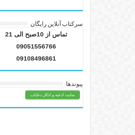
سرکتاب آنلاین رایگان
تماس از 10صبح الی 21
09051556766
09108496861
پیوندها
سایت ادعیه و اذکار دعایاب