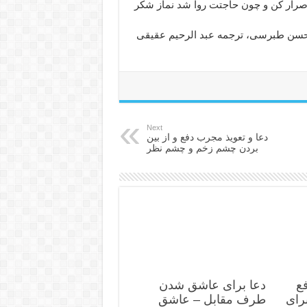
رار كن و چون حاجتت روا شد نماز شكر
ن حسن طبرسى، ترجمه عبد الرحيم عقيقى
Next
دعا و تعويذ مجرب دفع و از بين
بردن چشم زخم و چشم نظر
ع
دعا برای عاشق شدن
رای
طرف مقابل – عاشق