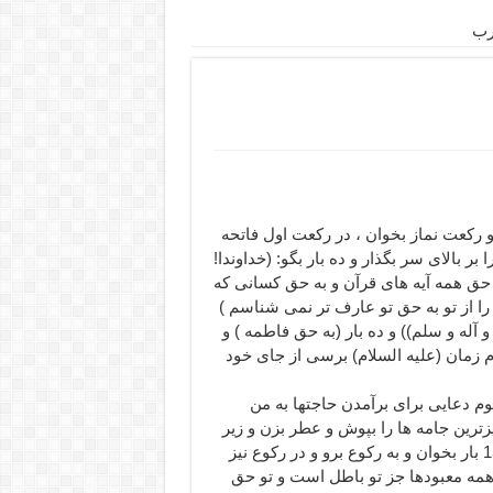
رب
 ركعت نماز بخوان ، در ركعت اول فاتحه
 بر بالاى سر بگذار و ده بار بگو: (خداوندا!
حق همه آيه هاى قرآن و به حق كسانى كه
س را از تو به حق تو عارف تر نمى شناسم )
و آله و سلم)) و ده بار (به حق فاطمه ) و
مام زمان (عليه السلام) برسى از جاى خود
وم دعايى براى برآمدن حاجتها به من
زترين جامه ها را بپوش و عطر بزن و زير
آسمان برو و دو ركعت نماز كن و حمد و (قل هو الله احد) را 15 بار بخوان و به ركوع برو و در ركوع نيز
ا! همه معبودها جز تو باطل است و تو حق