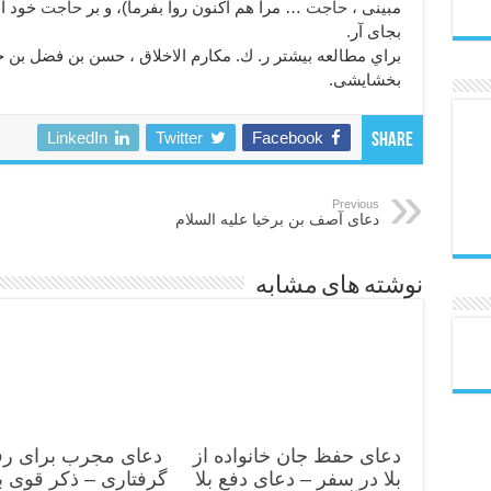
مبينى ،
حاجت
… مرا هم اكنون روا بفرما)، و بر
حاجت
خود اص
بجاى آر.
براي مطالعه بيشتر ر. ك. مكارم الاخلاق ، حسن بن فضل ب
بخشايشى.
LinkedIn
Twitter
Facebook
Share
Previous
دعاى آصف بن برخيا عليه السلام‏
نوشته های مشابه
دعای حفظ جان خانواده از
دعای مجرب برای رف
بلا در سفر – دعای دفع بلا
گرفتاری – ذکر قوی ب