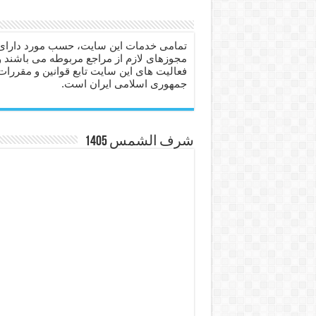
دعا برای عاشق شدن طرف مق
دعای حفظ جان عزیزان از بلا 
تمامی خدمات این سایت، حسب مورد دارای
مجوزهای لازم از مراجع مربوطه می باشند و
انواع ذکرهای الهی و خواص آ
فعالیت های این سایت تابع قوانین و مقررات
جمهوری اسلامی ایران است.
دعای روزی و رفع فقر – دعا
دعای قوی برای حاجات دنیا و
ختم سوره تکاثر برای جذب ث
شرف الشمس 1405
دعا قدرت و توانمندی – دعا ب
دعای ابودردا برای در امان ما