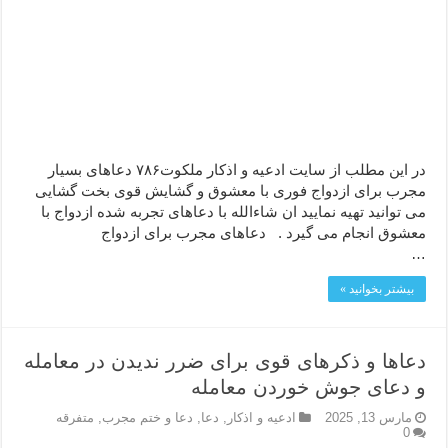
دعا قدرت و توانمندی – دعا برای افزایش انرژی بدن و قدرت بازو
دعای ابودردا برای در امان ماندن از بلا – دعای ایمنی از سوختن
در این مطلب از سایت ادعیه و اذکار ملکوت۷۸۶ دعاهای بسیار
مجرب برای ازدواج فوری با معشوق و گشایش قوی بخت گشایی
می توانید تهیه نمایید ان شاءالله با دعاهای تجربه شده ازدواج با
معشوق انجام می گیرد . دعاهای مجرب برای ازدواج
…
بیشتر بخوانید »
دعاها و ذکرهای قوی برای ضرر ندیدن در معامله
و دعای جوش خوردن معامله
مارس 13, 2025
ادعيه و اذكار
,
دعا
,
دعا و ختم مجرب
,
متفرقه
0