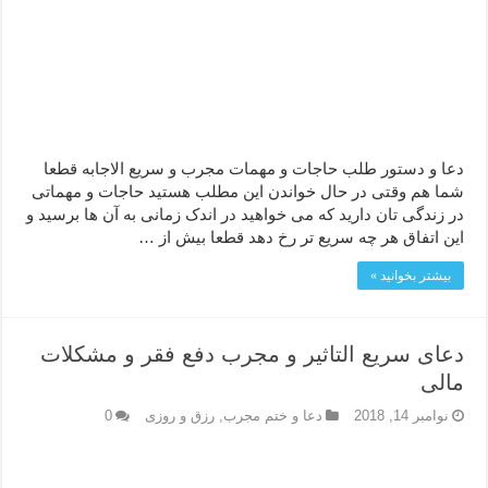
دعا قدرت و توانمندی – دعا برای افزایش انرژی بدن و قدرت بازو
دعای ابودردا برای در امان ماندن از بلا – دعای ایمنی از سوختن
دعا و دستور طلب حاجات و مهمات مجرب و سریع الاجابه قطعا
شما هم وقتی در حال خواندن این مطلب هستید حاجات و مهماتی
در زندگی تان دارید که می خواهید در اندک زمانی به آن ها برسید و
این اتفاق هر چه سریع تر رخ دهد قطعا بیش از …
بیشتر بخوانید »
دعای سریع التاثیر و مجرب دفع فقر و مشکلات
مالی
نوامبر 14, 2018
دعا و ختم مجرب
,
رزق و روزی
0