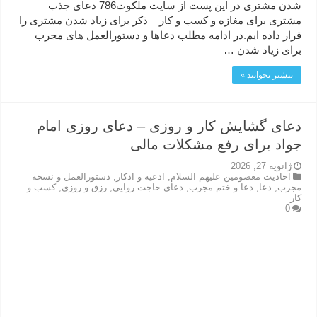
شدن مشتری در این پست از سایت ملکوت786 دعای جذب
مشتری برای مغازه و کسب و کار – ذکر برای زیاد شدن مشتری را
قرار داده ایم.در ادامه مطلب دعاها و دستورالعمل های مجرب
برای زیاد شدن …
بیشتر بخوانید »
دعای گشایش کار و روزی – دعای روزی امام
جواد برای رفع مشکلات مالی
ژانویه 27, 2026
احاديث معصومين عليهم السلام
,
ادعيه و اذكار
,
دستورالعمل و نسخه
مجرب
,
دعا
,
دعا و ختم مجرب
,
دعای حاجت روایی
,
رزق و روزی
,
کسب و
کار
0