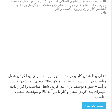
احاديث معصومين عليهم السلام
,
ادعيه و اذكار
,
دستورالعمل و نسخه
مجرب
,
دعا
,
دعا و ختم مجرب
,
دعای رفع مشکلات و گرفتاری
,
دعای
گشایش کار
,
رزق و روزی
,
کسب و کار
0
دعای پیدا شدن کار پردرآمد – سوره یوسف برای پيدا كردن شغل
مناسب در این پست از سایت ملکوت786 دعای پیدا شدن کار پر
درآمد – سوره یوسف برای پیدا کردن شغل مناسب را قرار داده
ایم.برای پیدا کردن شغل و کار با در آمد بالا و موقعیت شغلی
مناسب …
بیشتر بخوانید »