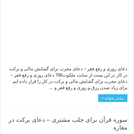
دعا قدرت و توانمندی – دعا برای افزایش انرژی بدن و قدرت بازو
دعای ابودردا برای در امان ماندن از بلا – دعای ایمنی از سوختن
دعای روزی و رفع فقر – دعای مجرب برای گشایش مالی و برکت
در کار در این پست از سایت ملکوت786 دعای روزی و رفع فقر –
دعای مجرب برای گشایش مالی و برکت در کار را قرار داده ایم.
برای زیاد شدن رزق و روزی و رفع فقر و …
بیشتر بخوانید »
سوره قرآن برای جلب مشتری – دعای برکت در
مغازه