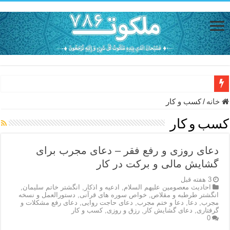
دعای حفظ جان خانواده از بلا در سفر – دعای دفع بلا در قرآن
خانه
/
کسب و کار
دعای مجرب برای رفع گرفتاری – ذکر قوی برای جلوگیری از اندوه و غم 
کسب و کار
دعا برای عاشق شدن طرف مقابل – عاشق کردن طرف مقابل از راه دو
دعای روزی و رفع فقر – دعای مجرب برای
دعای حفظ جان عزیزان از بلا در سفر – دعا برای رفع حوادث بد روزانه
گشایش مالی و برکت در کار
انواع ذکرهای الهی و خواص آن – مجرب ترین ذکرها برای برآوردن حاجات
3 هفته قبل
احاديث معصومين عليهم السلام
,
ادعيه و اذكار
,
انگشتر خاتم سلیمان
,
دعای روزی و رفع فقر – دعای مجرب برای گشایش مالی و برکت در کار
انگشتر طرطبه و مقلاص
,
خواص سوره های قرآنی
,
دستورالعمل و نسخه
مجرب
,
دعا
,
دعا و ختم مجرب
,
دعای حاجت روایی
,
دعای رفع مشکلات و
دعای قوی برای حاجات دنیا و آخرت – حاجت روایی و رفع مشکلات
گرفتاری
,
دعای گشایش کار
,
رزق و روزی
,
کسب و کار
0
ختم سوره تکاثر برای جذب ثروت – خواص و برکات سوره تکاثر