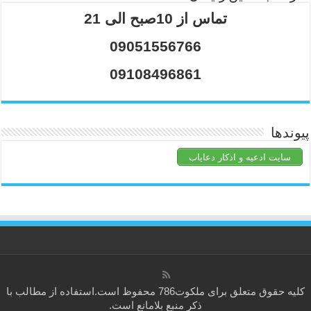
تماس از 10صبح الی 21
09051556766
09108496861
پیوندها
سایت ادعیه و اذکار دعایاب
کلیه حقوق متعلق برای
ملکوت786
محفوظ است.استفاده از مطالب با
ذکر منبع بلامانع است.