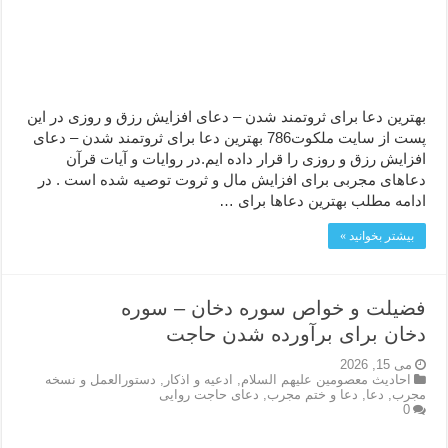
بهترین دعا برای ثروتمند شدن – دعای افزایش رزق و روزی در این
پست از سایت ملکوت786 بهترین دعا برای ثروتمند شدن – دعای
افزایش رزق و روزی را قرار داده ایم.در روایات و آیات قرآن
دعاهای مجربی برای افزایش مال و ثروت توصیه شده است . در
ادامه مطلب بهترین دعاها برای …
بیشتر بخوانید »
فضیلت و خواص سوره دخان – سوره
دخان برای برآورده شدن حاجت
می 15, 2026
احاديث معصومين عليهم السلام
,
ادعيه و اذكار
,
دستورالعمل و نسخه
مجرب
,
دعا
,
دعا و ختم مجرب
,
دعای حاجت روایی
0