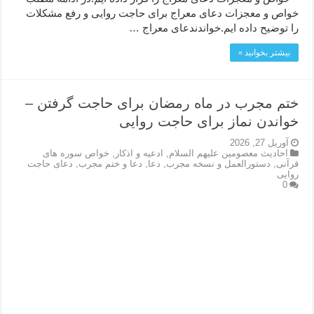
خواص و معجزات دعای معراج برای حاجت روایی و رفع مشکلات
را توضیح داده ایم.خواندندعای معراج …
بیشتر بخوانید »
ختم مجرب در ماه رمضان برای حاجت گرفتن –
خواندن نماز برای حاجت روایی
آوریل 27, 2026
احاديث معصومين عليهم السلام
,
ادعيه و اذكار
,
خواص سوره های
قرآنی
,
دستورالعمل و نسخه مجرب
,
دعا
,
دعا و ختم مجرب
,
دعای حاجت
روایی
0