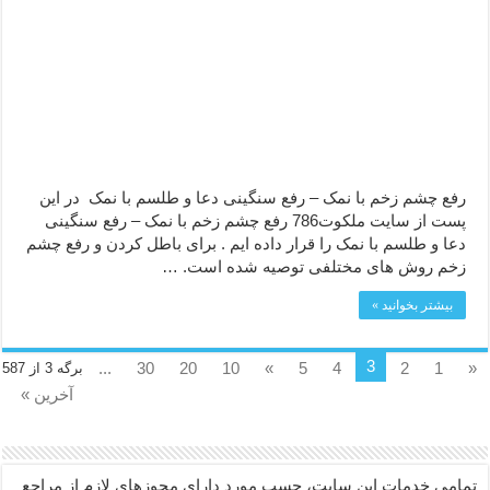
رفع چشم زخم با نمک – رفع سنگینی دعا و طلسم با نمک در این
پست از سایت ملکوت786 رفع چشم زخم با نمک – رفع سنگینی
دعا و طلسم با نمک را قرار داده ایم . برای باطل کردن و رفع چشم
زخم روش های مختلفی توصیه شده است. …
بیشتر بخوانید »
3
...
30
20
10
»
5
4
2
1
«
برگه 3 از 587
آخرین »
تمامی خدمات این سایت، حسب مورد دارای مجوزهای لازم از مراجع