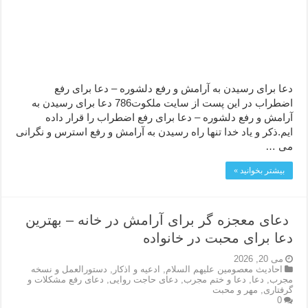
دعا قدرت و توانمندی – دعا برای افزایش انرژی بدن و قدرت بازو
دعای ابودردا برای در امان ماندن از بلا – دعای ایمنی از سوختن
دعا برای رسیدن به آرامش و رفع دلشوره – دعا برای رفع
اضطراب در این پست از سایت ملکوت786 دعا برای رسیدن به
آرامش و رفع دلشوره – دعا برای رفع اضطراب را قرار داده
ایم.ذکر و یاد خدا تنها راه رسیدن به آرامش و رفع استرس و نگرانی
می …
بیشتر بخوانید »
دعای معجزه گر برای آرامش در خانه – بهترین
دعا برای محبت در خانواده
می 20, 2026
احاديث معصومين عليهم السلام
,
ادعيه و اذكار
,
دستورالعمل و نسخه
مجرب
,
دعا
,
دعا و ختم مجرب
,
دعای حاجت روایی
,
دعای رفع مشکلات و
گرفتاری
,
مهر و محبت
0