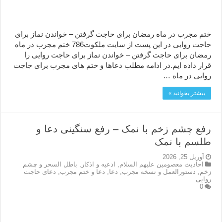
ختم مجرب در ماه رمضان برای حاجت گرفتن – خواندن نماز برای
حاجت روایی در این پست از سایت ملکوت786 ختم مجرب در ماه
رمضان برای حاجت گرفتن – خواندن نماز برای حاجت روایی را
قرار داده ایم.در ادامه مطلب دعاها و ختم های مجرب برای جاجت
روایی در ماه …
بیشتر بخوانید »
رفع چشم زخم با نمک – رفع سنگینی دعا و
طلسم با نمک
آوریل 25, 2026
احاديث معصومين عليهم السلام
,
ادعيه و اذكار
,
باطل السحر و چشم
زخم
,
دستورالعمل و نسخه مجرب
,
دعا
,
دعا و ختم مجرب
,
دعای حاجت
روایی
0