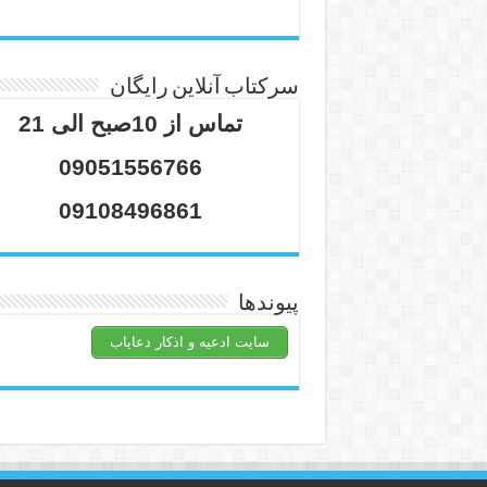
سرکتاب آنلاین رایگان
تماس از 10صبح الی 21
09051556766
09108496861
پیوندها
سایت ادعیه و اذکار دعایاب