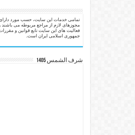
دعا برای عاشق شدن طرف مق
دعای حفظ جان عزیزان از بلا 
تمامی خدمات این سایت، حسب مورد دارای
مجوزهای لازم از مراجع مربوطه می باشند و
انواع ذکرهای الهی و خواص آ
فعالیت های این سایت تابع قوانین و مقررات
جمهوری اسلامی ایران است.
دعای روزی و رفع فقر – دعا
دعای قوی برای حاجات دنیا و
ختم سوره تکاثر برای جذب ث
شرف الشمس 1405
دعا قدرت و توانمندی – دعا ب
دعای ابودردا برای در امان ما