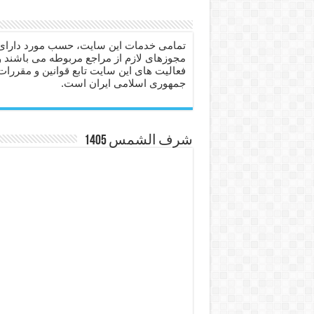
دعا برای عاشق شدن طرف مق
دعای حفظ جان عزیزان از بلا 
تمامی خدمات این سایت، حسب مورد دارای
مجوزهای لازم از مراجع مربوطه می باشند و
انواع ذکرهای الهی و خواص آ
فعالیت های این سایت تابع قوانین و مقررات
جمهوری اسلامی ایران است.
دعای روزی و رفع فقر – دعا
دعای قوی برای حاجات دنیا و
ختم سوره تکاثر برای جذب ث
شرف الشمس 1405
دعا قدرت و توانمندی – دعا ب
دعای ابودردا برای در امان ما