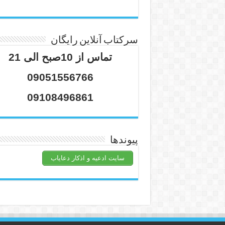
سرکتاب آنلاین رایگان
تماس از 10صبح الی 21
09051556766
09108496861
پیوندها
سایت ادعیه و اذکار دعایاب