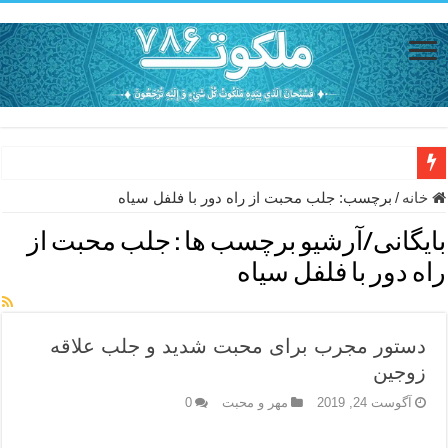
حاجت روایی با ذکر صلوات خاصه امام رضا (ع) – دعای شفای بیمار از ا
خانه
/
برچسب:
جلب محبت از راه دور با فلفل سیاه
دعای حفظ جان خانواده از بلا در سفر – دعای دفع بلا در قرآن
بایگانی/آرشیو برچسب ها :
جلب محبت از
دعای مجرب برای رفع گرفتاری – ذکر قوی برای جلوگیری از اندوه و غم 
راه دور با فلفل سیاه
دعا برای عاشق شدن طرف مقابل – عاشق کردن طرف مقابل از راه دو
دعای حفظ جان عزیزان از بلا در سفر – دعا برای رفع حوادث بد روزانه
دستور مجرب برای محبت شدید و جلب علاقه
انواع ذکرهای الهی و خواص آن – مجرب ترین ذکرها برای برآوردن حاجات
زوجین
دعای روزی و رفع فقر – دعای مجرب برای گشایش مالی و برکت در کار
آگوست 24, 2019
مهر و محبت
0
دعای قوی برای حاجات دنیا و آخرت – حاجت روایی و رفع مشکلات