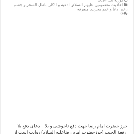
فوریه 18, 2014
احاديث معصومين عليهم السلام
,
ادعيه و اذكار
,
باطل السحر و چشم
زخم
,
دعا و ختم مجرب
,
متفرقه
0
حرز حضرت امام رضا جهت دفع ناخوشی و بلا – دعای دفع بلا
رقعة الجيب (حرزحضرت امام رضاعليه السلام) روايت است از