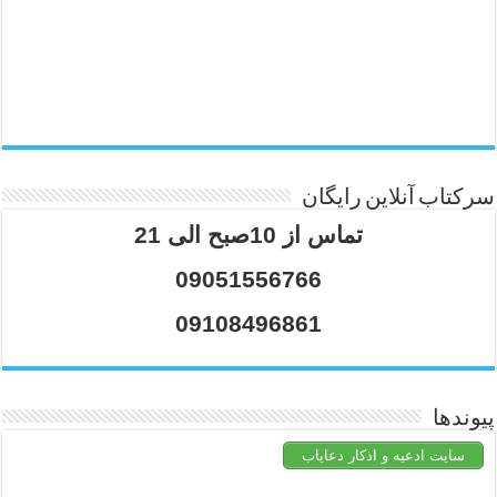
سرکتاب آنلاین رایگان
تماس از 10صبح الی 21
09051556766
09108496861
پیوندها
سایت ادعیه و اذکار دعایاب