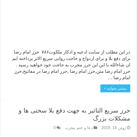
ختم سوره تکاثر برای جذب ثروت – خواص و برکات سوره تکاثر
دعا قدرت و توانمندی – دعا برای افزایش انرژی بدن و قدرت بازو
در این مطلب از سایت ادعیه و اذکار ملکوت۷۸۶ حرز امام رضا
برای دفع بلا و برای ازدواج و حاجت روایی سریع الاثر پرداخته ایم
ان شاءالله با این این حرز مجرب به حاجت خود خواهید رسید .
حرز امام رضا متن,حرز امام رضا ,حرز امام رضا در مفاتیح,حرز
امام رضا …
بیشتر بخوانید »
حرز سریع التاثیر به جهت دفع بلا سختی ها و
مشکلات بزرگ
ژوئن 18, 2019
دعا و ختم مجرب
0