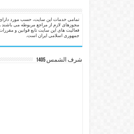
دعا برای عاشق شدن طرف مق
دعای حفظ جان عزیزان از بلا 
تمامی خدمات این سایت، حسب مورد دارای
مجوزهای لازم از مراجع مربوطه می باشند و
انواع ذکرهای الهی و خواص آ
فعالیت های این سایت تابع قوانین و مقررات
جمهوری اسلامی ایران است.
دعای روزی و رفع فقر – دعا
دعای قوی برای حاجات دنیا و
ختم سوره تکاثر برای جذب ث
شرف الشمس 1405
دعا قدرت و توانمندی – دعا ب
دعای ابودردا برای در امان ما