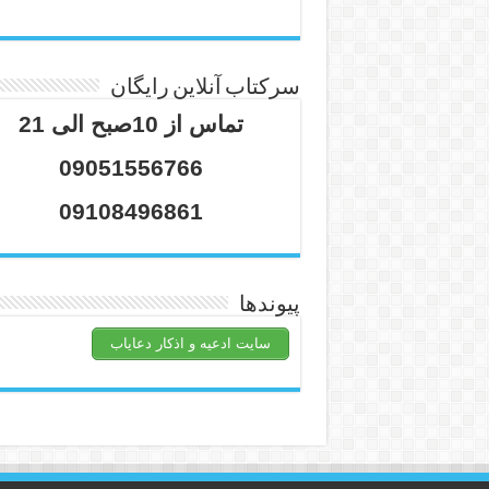
سرکتاب آنلاین رایگان
تماس از 10صبح الی 21
09051556766
09108496861
پیوندها
سایت ادعیه و اذکار دعایاب