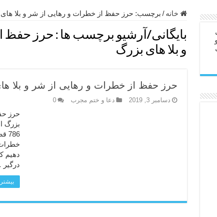
ابل – عاشق کردن طرف مقابل از راه دور
خانه
/
برچسب:
حرز حفظ از خطرات و رهایی از شر و بلا های
در سفر – دعا برای رفع حوادث بد روزانه
بایگانی/آرشیو برچسب ها :
حرز حفظ از
ن – مجرب ترین ذکرها برای برآوردن حاجات
و بلا های بزرگ
ی مجرب برای گشایش مالی و برکت در کار
 آخرت – حاجت روایی و رفع مشکلات
حرز حفظ از خطرات و رهایی از شر و بلا ها
روت – خواص و برکات سوره تکاثر
دسامبر 3, 2019
دعا و ختم مجرب
0
رای افزایش انرژی بدن و قدرت بازو
حرز حف
بزرگ ا
ندن از بلا – دعای ایمنی از سوختن
786
خطرات 
دهیم ک
درگیر 
بیشتر 