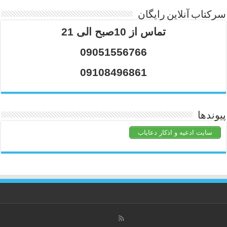
سرکتاب آنلاین رایگان
تماس از 10صبح الی 21
09051556766
09108496861
پیوندها
سایت ادعیه و اذکار دعایاب