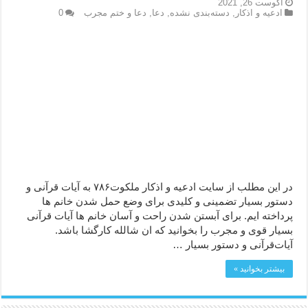
آگوست 26, 2021
ادعيه و اذكار
,
دسته‌بندی نشده
,
دعا
,
دعا و ختم مجرب
0
دعا قدرت و توانمندی – دعا برای افزایش انرژی بدن و قدرت بازو
دعای ابودردا برای در امان ماندن از بلا – دعای ایمنی از سوختن
در این مطلب از سایت ادعیه و اذکار ملکوت۷۸۶ به آیات قرآنی و
دستور بسیار تضمینی و کلیدی برای وضع حمل شدن خانم ها
پرداخته ایم. برای آبستن شدن راحت و آسان خانم ها آیات قرآنی
بسیار قوی و مجرب را بخوانید که ان شالله کارگشا باشد.
آیات‌قرآنی و دستور بسیار …
بیشتر بخوانید »