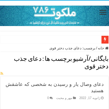
دعای حفظ جان خانواده از بلا در سفر – دعای دفع بلا در قرآن
خانه
/
برچسب:
دعای جذب دختر قوی
دعای مجرب برای رفع گرفتاری – ذکر قوی برای جلوگیری از اندوه و غم 
بایگانی/آرشیو برچسب ها :
دعای جذب
دعا برای عاشق شدن طرف مقابل – عاشق کردن طرف مقابل از راه دو
دختر قوی
دعای حفظ جان عزیزان از بلا در سفر – دعا برای رفع حوادث بد روزانه
انواع ذکرهای الهی و خواص آن – مجرب ترین ذکرها برای برآوردن حاجات
دعای وصال یار و رسیدن به شخصی که عاشقش
دعای روزی و رفع فقر – دعای مجرب برای گشایش مالی و برکت در کار
هستید
دعای قوی برای حاجات دنیا و آخرت – حاجت روایی و رفع مشکلات
ژانویه 17, 2022
مهر و محبت
0
ختم سوره تکاثر برای جذب ثروت – خواص و برکات سوره تکاثر