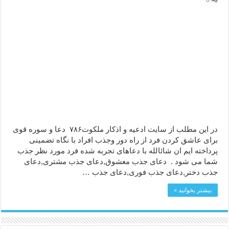
ختم سوره تکاثر برای جذب ثروت – خواص و برکات سوره تکاثر
دعا قدرت و توانمندی – دعا برای افزایش انرژی بدن و قدرت بازو
در این مطلب از سایت ادعیه و اذکار ملکوت۷۸۶ دعا و سوره قوی
برای عاشق کردن فرد از راه دور وجذب افراد با نگاه تضمینی
پرداخته ایم ان شائالله با دعاهای تجربه شده فرد مورد نظر جذب
شما می شود . دعای جذب معشوق,دعای جذب مشتری,دعای
جذب دختر,دعای جذب فوری,دعای جذب …
بیشتر بخوانید »