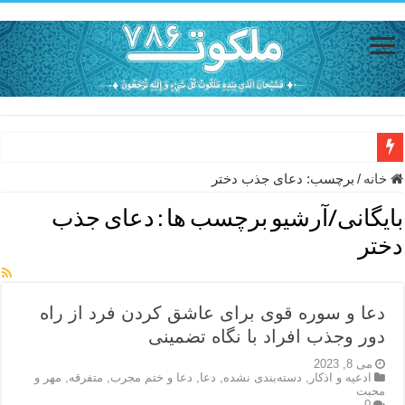
حاجت روایی با ذکر صلوات خاصه امام رضا (ع) – دعای شفای بیمار از ا
خانه
/
برچسب:
دعای جذب دختر
دعای حفظ جان خانواده از بلا در سفر – دعای دفع بلا در قرآن
بایگانی/آرشیو برچسب ها :
دعای جذب
دعای مجرب برای رفع گرفتاری – ذکر قوی برای جلوگیری از اندوه و غم 
دختر
دعا برای عاشق شدن طرف مقابل – عاشق کردن طرف مقابل از راه دو
دعای حفظ جان عزیزان از بلا در سفر – دعا برای رفع حوادث بد روزانه
دعا و سوره قوی برای عاشق کردن فرد از راه
انواع ذکرهای الهی و خواص آن – مجرب ترین ذکرها برای برآوردن حاجات
دور وجذب افراد با نگاه تضمینی
دعای روزی و رفع فقر – دعای مجرب برای گشایش مالی و برکت در کار
می 8, 2023
ادعيه و اذكار
,
دسته‌بندی نشده
,
دعا
,
دعا و ختم مجرب
,
متفرقه
,
مهر و
محبت
دعای قوی برای حاجات دنیا و آخرت – حاجت روایی و رفع مشکلات
0