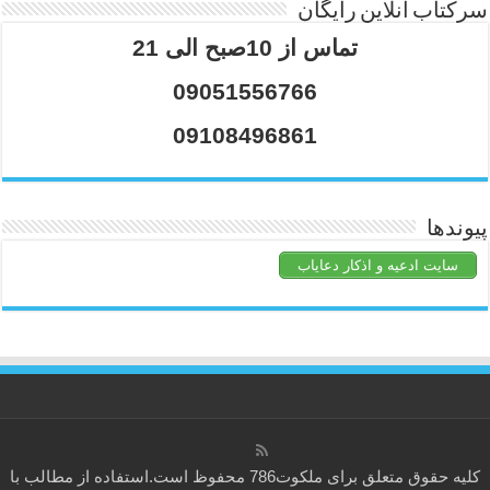
سرکتاب آنلاین رایگان
تماس از 10صبح الی 21
09051556766
09108496861
پیوندها
سایت ادعیه و اذکار دعایاب
کلیه حقوق متعلق برای
ملکوت786
محفوظ است.استفاده از مطالب با