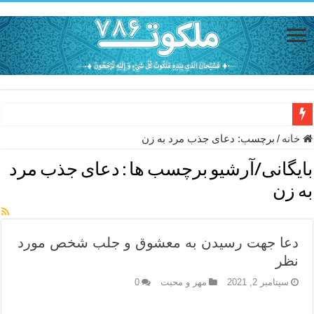
دعای حفظ جان خانواده از بلا در سفر – دعای دفع بلا در قرآن
خانه
/
برچسب:
دعای جذب مرد به زن
دعای مجرب برای رفع گرفتاری – ذکر قوی برای جلوگیری از اندوه و غم 
بایگانی/آرشیو برچسب ها :
دعای جذب مرد
دعا برای عاشق شدن طرف مقابل – عاشق کردن طرف مقابل از راه دو
به زن
دعای حفظ جان عزیزان از بلا در سفر – دعا برای رفع حوادث بد روزانه
انواع ذکرهای الهی و خواص آن – مجرب ترین ذکرها برای برآوردن حاجات
دعا جهت رسیدن به معشوق و جلب شخص مورد
دعای روزی و رفع فقر – دعای مجرب برای گشایش مالی و برکت در کار
نظر
دعای قوی برای حاجات دنیا و آخرت – حاجت روایی و رفع مشکلات
سپتامبر 2, 2021
مهر و محبت
0
ختم سوره تکاثر برای جذب ثروت – خواص و برکات سوره تکاثر