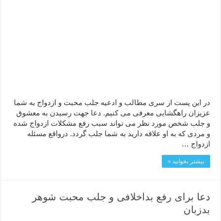
دعا قدرت و توانمندی – دعا برای افزایش انرژی بدن و قدرت بازو
دعای ابودردا برای در امان ماندن از بلا – دعای ایمنی از سوختن
در این پست از سری مطالب و ادعیه جلب محبت و ازدواج به شما
عزیزان راهگشایی معرفی می کنیم. دعا جهت رسیدن به معشوق
و جلب شخص مورد نظر می تواند سبب رفع مشکلات ازدواج شده
و مردی که به او علاقه دارید به شما جلب گردد. درواقع مسئله
ازدواج …
بیشتر بخوانید »
دعا برای رفع بداخلافی و جلب محبت شوهر
بدزبان