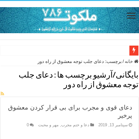
حاجت روایی با ذکر صلوات خاصه امام رضا (ع) – دعای شفای بیمار از ا
خانه
/
برچسب:
دعای جلب توجه معشوق از راه دور
دعای حفظ جان خانواده از بلا در سفر – دعای دفع بلا در قرآن
بایگانی/آرشیو برچسب ها :
دعای جلب
دعای مجرب برای رفع گرفتاری – ذکر قوی برای جلوگیری از اندوه و غم 
توجه معشوق از راه دور
دعا برای عاشق شدن طرف مقابل – عاشق کردن طرف مقابل از راه دو
دعای حفظ جان عزیزان از بلا در سفر – دعا برای رفع حوادث بد روزانه
دعای قوی و مجرب برای بی قرار کردن معشوق
انواع ذکرهای الهی و خواص آن – مجرب ترین ذکرها برای برآوردن حاجات
پرخیر
دعای روزی و رفع فقر – دعای مجرب برای گشایش مالی و برکت در کار
سپتامبر 13, 2019
دعا و ختم مجرب
,
مهر و محبت
0
دعای قوی برای حاجات دنیا و آخرت – حاجت روایی و رفع مشکلات