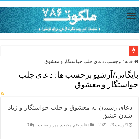
دعای حفظ جان خانواده از بلا در سفر – دعای دفع بلا در قرآن
خانه
/
برچسب:
دعای جلب خواستگار و معشوق
دعای مجرب برای رفع گرفتاری – ذکر قوی برای جلوگیری از اندوه و غم 
بایگانی/آرشیو برچسب ها :
دعای جلب
دعا برای عاشق شدن طرف مقابل – عاشق کردن طرف مقابل از راه دو
خواستگار و معشوق
دعای حفظ جان عزیزان از بلا در سفر – دعا برای رفع حوادث بد روزانه
انواع ذکرهای الهی و خواص آن – مجرب ترین ذکرها برای برآوردن حاجات
دعای رسیدن به معشوق و جلب خواستگار و زیاد
دعای روزی و رفع فقر – دعای مجرب برای گشایش مالی و برکت در کار
شدن عشق
دعای قوی برای حاجات دنیا و آخرت – حاجت روایی و رفع مشکلات
آگوست 23, 2021
دعا و ختم مجرب
,
مهر و محبت
0
ختم سوره تکاثر برای جذب ثروت – خواص و برکات سوره تکاثر