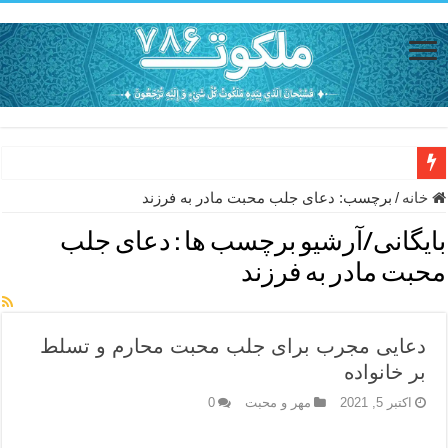
دعای حفظ جان خانواده از بلا در سفر – دعای دفع بلا در قرآن
خانه
/
برچسب:
دعای جلب محبت مادر به فرزند
دعای مجرب برای رفع گرفتاری – ذکر قوی برای جلوگیری از اندوه و غم 
بایگانی/آرشیو برچسب ها :
دعای جلب
دعا برای عاشق شدن طرف مقابل – عاشق کردن طرف مقابل از راه دو
محبت مادر به فرزند
دعای حفظ جان عزیزان از بلا در سفر – دعا برای رفع حوادث بد روزانه
انواع ذکرهای الهی و خواص آن – مجرب ترین ذکرها برای برآوردن حاجات
دعایی مجرب برای جلب محبت محارم و تسلط
دعای روزی و رفع فقر – دعای مجرب برای گشایش مالی و برکت در کار
بر خانواده
دعای قوی برای حاجات دنیا و آخرت – حاجت روایی و رفع مشکلات
اکتبر 5, 2021
مهر و محبت
0
ختم سوره تکاثر برای جذب ثروت – خواص و برکات سوره تکاثر