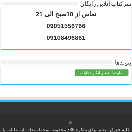
سرکتاب آنلاین رایگان
تماس از 10صبح الی 21
09051556766
09108496861
پیوندها
سایت ادعیه و اذکار دعایاب
کلیه حقوق متعلق برای
ملکوت786
محفوظ است.استفاده از مطالب با