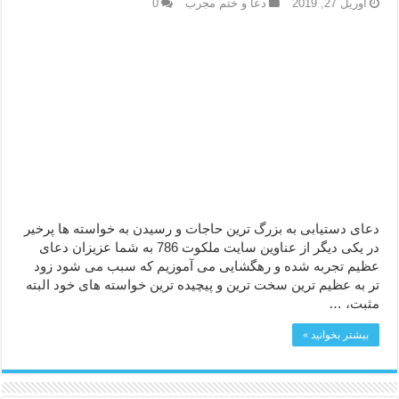
آوریل 27, 2019
دعا و ختم مجرب
0
دعا قدرت و توانمندی – دعا برای افزایش انرژی بدن و قدرت بازو
دعای ابودردا برای در امان ماندن از بلا – دعای ایمنی از سوختن
دعای دستیابی به بزرگ ترین حاجات و رسیدن به خواسته ها پرخیر
در یکی دیگر از عناوین سایت ملکوت 786 به شما عزیزان دعای
عظیم تجربه شده و رهگشایی می آموزیم که سبب می شود زود
تر به عظیم ترین سخت ترین و پیچیده ترین خواسته های خود البته
مثبت، …
بیشتر بخوانید »