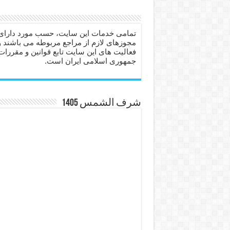
دعا برای عاشق شدن طرف مق
دعای حفظ جان عزیزان از بلا 
تمامی خدمات این سایت، حسب مورد دارای
مجوزهای لازم از مراجع مربوطه می باشند و
انواع ذکرهای الهی و خواص آ
فعالیت های این سایت تابع قوانین و مقررات
جمهوری اسلامی ایران است.
دعای روزی و رفع فقر – دعا
دعای قوی برای حاجات دنیا و
ختم سوره تکاثر برای جذب ث
شرف الشمس 1405
دعا قدرت و توانمندی – دعا ب
دعای ابودردا برای در امان ما