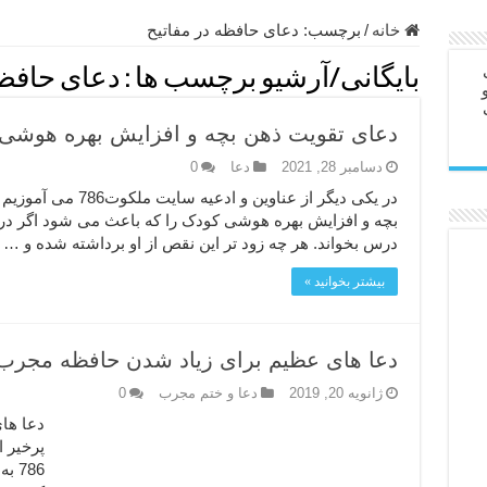
ابل – عاشق کردن طرف مقابل از راه دور
خانه
/
برچسب:
دعای حافظه در مفاتیح
در سفر – دعا برای رفع حوادث بد روزانه
بایگانی/آرشیو برچسب ها :
دعای حافظه
ن – مجرب ترین ذکرها برای برآوردن حاجات
دعای تقویت ذهن بچه و افزایش بهره هوشی
ی مجرب برای گشایش مالی و برکت در کار
دسامبر 28, 2021
دعا
0
 آخرت – حاجت روایی و رفع مشکلات
در یکی دیگر از عناوی
روت – خواص و برکات سوره تکاثر
بچه و افزایش بهره هوشی کودک را که باعث می شود اگر درگ
درس بخواند. هر چه زود تر این نقص از او برداشته شده و …
رای افزایش انرژی بدن و قدرت بازو
بیشتر بخوانید »
ندن از بلا – دعای ایمنی از سوختن
دعا های عظیم برای زیاد شدن حافظه مجرب 
ژانویه 20, 2019
دعا و ختم مجرب
0
دعا ها
پرخیر 
786