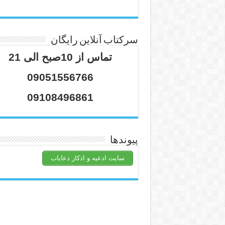
سرکتاب آنلاین رایگان
تماس از 10صبح الی 21
09051556766
09108496861
پیوندها
سایت ادعیه و اذکار دعایاب