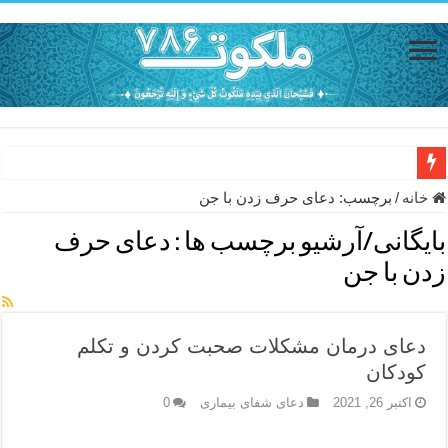
دعای حفظ جان خانواده از بلا در سفر – دعای دفع بلا در قرآن
خانه
/
برچسب:
دعای حرف زدن با جن
دعای مجرب برای رفع گرفتاری – ذکر قوی برای جلوگیری از اندوه و غم 
بایگانی/آرشیو برچسب ها :
دعای حرف
دعا برای عاشق شدن طرف مقابل – عاشق کردن طرف مقابل از راه دو
زدن با جن
دعای حفظ جان عزیزان از بلا در سفر – دعا برای رفع حوادث بد روزانه
انواع ذکرهای الهی و خواص آن – مجرب ترین ذکرها برای برآوردن حاجات
دعای درمان مشکلات صحبت کردن و تکلم
دعای روزی و رفع فقر – دعای مجرب برای گشایش مالی و برکت در کار
کودکان
دعای قوی برای حاجات دنیا و آخرت – حاجت روایی و رفع مشکلات
اکتبر 26, 2021
دعای شفای بیماری
0
ختم سوره تکاثر برای جذب ثروت – خواص و برکات سوره تکاثر