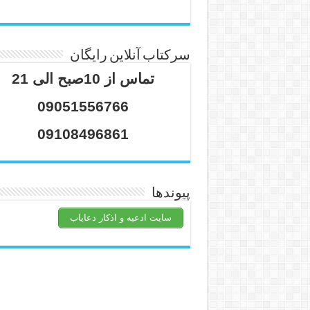
سرکتاب آنلاین رایگان
تماس از 10صبح الی 21
09051556766
09108496861
پیوندها
سایت ادعیه و اذکار دعایاب