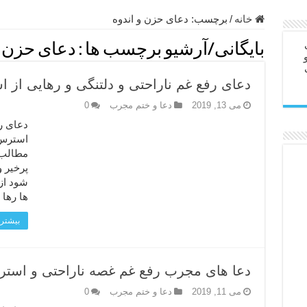
ابل – عاشق کردن طرف مقابل از راه دور
خانه
/
برچسب:
دعای حزن و اندوه
در سفر – دعا برای رفع حوادث بد روزانه
بایگانی/آرشیو برچسب ها :
دعای حزن و
ن – مجرب ترین ذکرها برای برآوردن حاجات
دعای رفع غم ناراحتی و دلتنگی و رهایی از ا
ی مجرب برای گشایش مالی و برکت در کار
می 13, 2019
دعا و ختم مجرب
0
 آخرت – حاجت روایی و رفع مشکلات
دعای رف
روت – خواص و برکات سوره تکاثر
استرس و
رای افزایش انرژی بدن و قدرت بازو
پرخیر 
ندن از بلا – دعای ایمنی از سوختن
شود از
ها رها
بیشتر 
دعا های مجرب رفع غم غصه ناراحتی و استرس
می 11, 2019
دعا و ختم مجرب
0