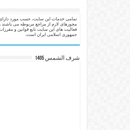
دعا برای عاشق شدن طرف مق
دعای حفظ جان عزیزان از بلا 
تمامی خدمات این سایت، حسب مورد دارای
مجوزهای لازم از مراجع مربوطه می باشند و
انواع ذکرهای الهی و خواص آ
فعالیت های این سایت تابع قوانین و مقررات
جمهوری اسلامی ایران است.
دعای روزی و رفع فقر – دعا
دعای قوی برای حاجات دنیا و
ختم سوره تکاثر برای جذب ث
شرف الشمس 1405
دعا قدرت و توانمندی – دعا ب
دعای ابودردا برای در امان ما