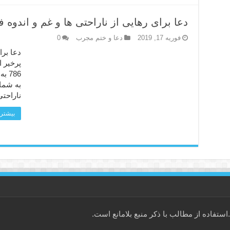
دعا برای رهایی از ناراحتی ها و غم و اندوه 
فوریه 17, 2019
دعا و ختم مجرب
0
دعا برا
پرخیر 
786
به شما
ناراحتی
بیشتر 
فاده از مطالب با ذکر منبع بلامانع است.