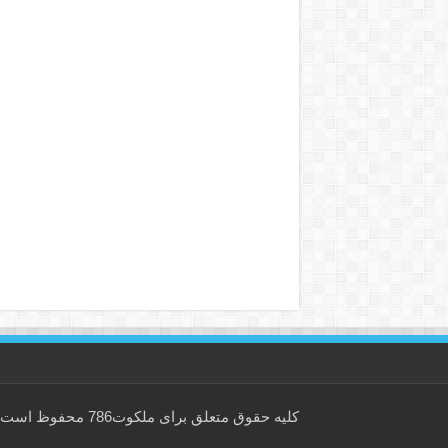
کلیه حقوق متعلق برای
ملکوت786
محفوظ است.است