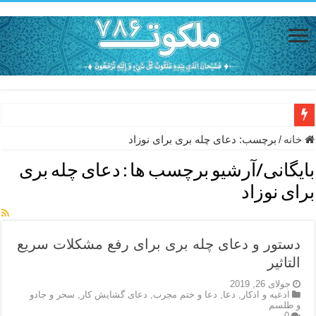
حاجت روایی با ذکر صلوات خاصه امام رضا (ع) – دعای شفای بیمار از ا
خانه
/
برچسب:
دعای چله بری برای نوزاد
دعای حفظ جان خانواده از بلا در سفر – دعای دفع بلا در قرآن
بایگانی/آرشیو برچسب ها :
دعای چله بری
دعای مجرب برای رفع گرفتاری – ذکر قوی برای جلوگیری از اندوه و غم 
برای نوزاد
دعا برای عاشق شدن طرف مقابل – عاشق کردن طرف مقابل از راه دو
دعای حفظ جان عزیزان از بلا در سفر – دعا برای رفع حوادث بد روزانه
دستور و دعای چله بری برای رفع مشکلات سریع
انواع ذکرهای الهی و خواص آن – مجرب ترین ذکرها برای برآوردن حاجات
التاثیر
دعای روزی و رفع فقر – دعای مجرب برای گشایش مالی و برکت در کار
جولای 26, 2019
ادعيه و اذكار
,
دعا
,
دعا و ختم مجرب
,
دعای گشایش کار
,
سحر و جادو
و طلسم
دعای قوی برای حاجات دنیا و آخرت – حاجت روایی و رفع مشکلات
0