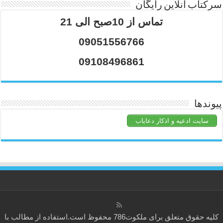
سرکتاب آنلاین رایگان
تماس از 10صبح الی 21
09051556766
09108496861
پیوندها
سایت ادعیه و اذکار دعایاب
کلیه حقوق متعلق برای
ملکوت786
محفوظ است.استفاده از مطالب با