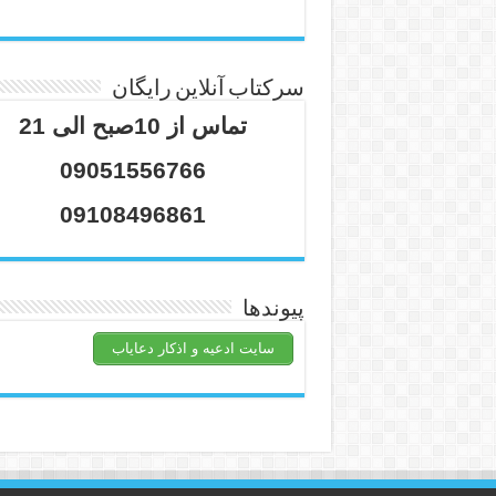
سرکتاب آنلاین رایگان
تماس از 10صبح الی 21
09051556766
09108496861
پیوندها
سایت ادعیه و اذکار دعایاب