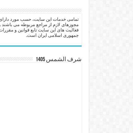
دعا برای عاشق شدن طرف مق
دعای حفظ جان عزیزان از بلا 
تمامی خدمات این سایت، حسب مورد دارای
مجوزهای لازم از مراجع مربوطه می باشند و
انواع ذکرهای الهی و خواص آ
فعالیت های این سایت تابع قوانین و مقررات
جمهوری اسلامی ایران است.
دعای روزی و رفع فقر – دعا
دعای قوی برای حاجات دنیا و
ختم سوره تکاثر برای جذب ث
شرف الشمس 1405
دعا قدرت و توانمندی – دعا ب
دعای ابودردا برای در امان ما