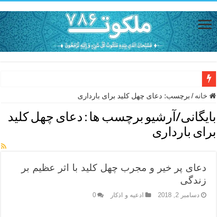
دعای حفظ جان خانواده از بلا در سفر – دعای دفع بلا در قرآن
خانه
/
برچسب:
دعای چهل کلید برای بارداری
دعای مجرب برای رفع گرفتاری – ذکر قوی برای جلوگیری از اندوه و غم 
بایگانی/آرشیو برچسب ها :
دعای چهل کلید
دعا برای عاشق شدن طرف مقابل – عاشق کردن طرف مقابل از راه دو
برای بارداری
دعای حفظ جان عزیزان از بلا در سفر – دعا برای رفع حوادث بد روزانه
انواع ذکرهای الهی و خواص آن – مجرب ترین ذکرها برای برآوردن حاجات
دعای پر خیر و مجرب چهل کلید با اثر عظیم بر
دعای روزی و رفع فقر – دعای مجرب برای گشایش مالی و برکت در کار
زندگی
دعای قوی برای حاجات دنیا و آخرت – حاجت روایی و رفع مشکلات
دسامبر 2, 2018
ادعيه و اذكار
0
ختم سوره تکاثر برای جذب ثروت – خواص و برکات سوره تکاثر