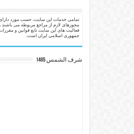
دعا برای عاشق شدن طرف مق
دعای حفظ جان عزیزان از بلا 
تمامی خدمات این سایت، حسب مورد دارای
مجوزهای لازم از مراجع مربوطه می باشند و
انواع ذکرهای الهی و خواص آ
فعالیت های این سایت تابع قوانین و مقررات
جمهوری اسلامی ایران است.
دعای روزی و رفع فقر – دعا
دعای قوی برای حاجات دنیا و
ختم سوره تکاثر برای جذب ث
شرف الشمس 1405
دعا قدرت و توانمندی – دعا ب
دعای ابودردا برای در امان ما