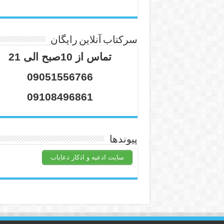
سرکتاب آنلاین رایگان
تماس از 10صبح الی 21
09051556766
09108496861
پیوندها
سایت ادعیه و اذکار دعایاب