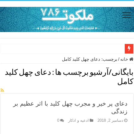
دعای حفظ جان خانواده از بلا در سفر – دعای دفع بلا در قرآن
خانه
/
برچسب:
دعای چهل کلید کامل
دعای مجرب برای رفع گرفتاری – ذکر قوی برای جلوگیری از اندوه و غم 
بایگانی/آرشیو برچسب ها :
دعای چهل کلید
دعا برای عاشق شدن طرف مقابل – عاشق کردن طرف مقابل از راه دو
کامل
دعای حفظ جان عزیزان از بلا در سفر – دعا برای رفع حوادث بد روزانه
انواع ذکرهای الهی و خواص آن – مجرب ترین ذکرها برای برآوردن حاجات
دعای پر خیر و مجرب چهل کلید با اثر عظیم بر
دعای روزی و رفع فقر – دعای مجرب برای گشایش مالی و برکت در کار
زندگی
دعای قوی برای حاجات دنیا و آخرت – حاجت روایی و رفع مشکلات
دسامبر 2, 2018
ادعيه و اذكار
0
ختم سوره تکاثر برای جذب ثروت – خواص و برکات سوره تکاثر