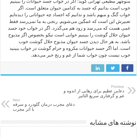
منوچهر مطیعی تهرانی گوید: اگر در خواب جسد حیوانات را ببینیم
خوب است بدانیم که جسد به کدامین حیوان متعلق است. اگر
خواب گنگ و مبهم باشد و ندانیم که اجساد چه حیواناتی را دیده‌ایم
تعبیرش این است که غمگین می‌شویم. رنجی به ما نمی‌رسد فقط
غمی هست که می‌رسد و زود هم می‌گذرد. اگر در خواب خود جسد
حیوان حلال گوشت را ببینیم خوابی است نیکو بخصوص اگر مذبوح
باشد. به هر حال دیدن جسد حیوان مذبوح حلال گوشت خوب
است. اما اگر جسد حیوانات مکروه و حرام گوشت در خواب ببینید
خوب نیست چون خواب شما از غم و رنج خبر می‌دهد.
Previous
دعایی عظیم برای رهایی از اندوه و
غم و گرفتاری سریع التاثیر
Next
دعای مجرب درمان گلودرد و سرفه
با اثر مجرب
نوشته های مشابه