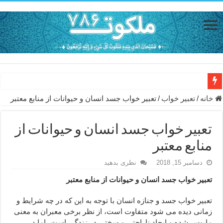
حاجت روایی با ذکر صلوات خاصه امام رضا (ع) – دعای شفای بیمار از ا
خانه
/
تعبیر خواب
/
تعبیر خواب جسد انسان و حیوانات از منابع معتبر
دعای حفظ جان خانواده از بلا در سفر – دعای دفع بلا در قرآن
تعبیر خواب جسد انسان و حیوانات از
دعای مجرب برای رفع گرفتاری – ذکر قوی برای جلوگیری از اندوه و غم 
منابع معتبر
دعا برای عاشق شدن طرف مقابل – عاشق کردن طرف مقابل از راه دو
دسامبر 15, 2018
نظری بدهید
دعای حفظ جان عزیزان از بلا در سفر – دعا برای رفع حوادث بد روزانه
تعبیر خواب جسد انسان و حیوانات از منابع معتبر
انواع ذکرهای الهی و خواص آن – مجرب ترین ذکرها برای برآوردن حاجات
دعای روزی و رفع فقر – دعای مجرب برای گشایش مالی و برکت در کار
تعبیر خواب جسد و جنازه انسان با توجه به این که در چه شرایط و
زمانی دیده می شود متفاوت است، از نظر برخی معبران به معنی
دعای قوی برای حاجات دنیا و آخرت – حاجت روایی و رفع مشکلات
مایوس شده و ایجاد ناراحتی و سختی در زندگی است، اما در