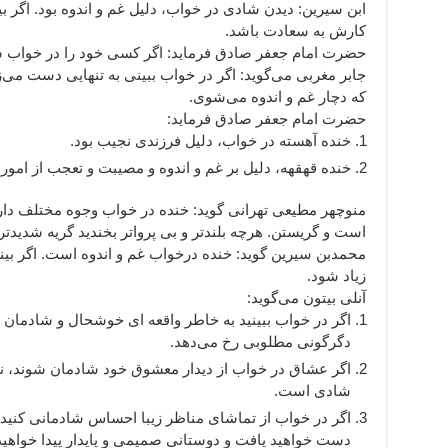
ابن سیرین: دیدن شادی در خواب، دلیل غم و اندوه بود. اگر 
کارش به سعادت باشد.
حضرت امام جعفر صادق فرماید: اگر کسی خود را در خواب شا
جابر مغربی می‌گوید: اگر در خواب ببینی به تنهایی دست می
که دچار غم و اندوه می‌شوی.
حضرت امام جعفر صادق فرماید:
خنده آهسته در خواب، دلیل فرزندی نجیب بود.
خنده قهقهه، دلیل بر غم و اندوه و مصیبت و تعجب از امور
منوچهر مطیعی تهرانی گوید: خنده در خواب وجوه مختلف دارد و
است و گریستن. هرچه بلندتر و بی پرواتر بخندید گریه شدیدت
محمدبن سیرین گوید: خنده درخواب غم و اندوه است. اگر بیند
زیاد شود.
آنلی بیتون می‌گوید:
اگر در خواب ببینید به خاطر واقعه ای خوشحال و شادمان 
دگرگونی مطلوبی رخ می‌دهد.
اگر عشاق در خواب از دیدار معشوق خود شادمان شوند، نش
شادی است.
اگر در خواب از تماشای مناظر زیبا احساس شادمانی کنید
دست خواهید یافت و دوستانی صمیمی و پایدار پیدا خواهید