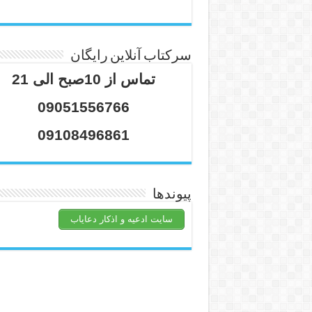
سرکتاب آنلاین رایگان
تماس از 10صبح الی 21
09051556766
09108496861
پیوندها
سایت ادعیه و اذکار دعایاب