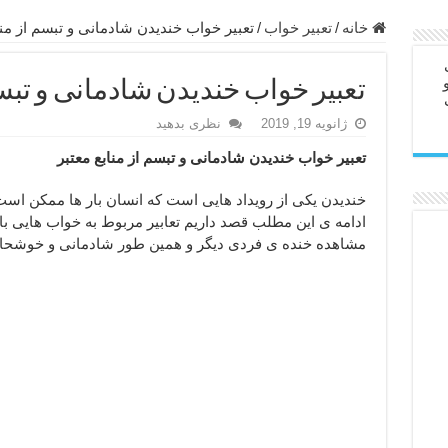
ابل – عاشق کردن طرف مقابل از راه دور
خانه
/
تعبیر خواب
/
تعبیر خواب خندیدن شادمانی و تبسم از منا
در سفر – دعا برای رفع حوادث بد روزانه
تعبیر خواب خندیدن شادمانی و تبسم
ن – مجرب ترین ذکرها برای برآوردن حاجات
ژانویه 19, 2019
نظری بدهید
ی مجرب برای گشایش مالی و برکت در کار
تعبیر خواب خندیدن شادمانی و تبسم از منابع معتبر
 آخرت – حاجت روایی و رفع مشکلات
روت – خواص و برکات سوره تکاثر
خندیدن یکی از رویداد هایی است که انسان بار ها ممکن است 
ادامه ی این مطلب قصد داریم تعابیر مربوط به خواب هایی با
رای افزایش انرژی بدن و قدرت بازو
مشاهده خنده ی فردی دیگر و همین طور شادمانی و خوشحال
ندن از بلا – دعای ایمنی از سوختن