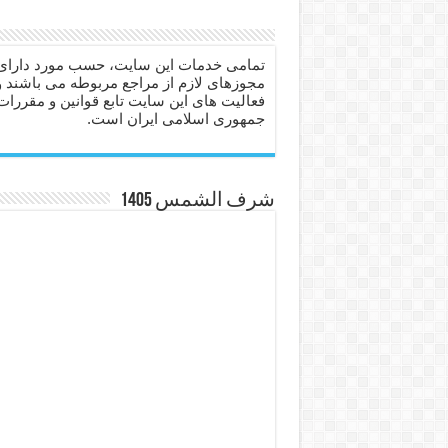
دعا برای عاشق شدن طرف مق
دعای حفظ جان عزیزان از بلا 
تمامی خدمات این سایت، حسب مورد دارای
مجوزهای لازم از مراجع مربوطه می باشند و
انواع ذکرهای الهی و خواص آ
فعالیت های این سایت تابع قوانین و مقررات
جمهوری اسلامی ایران است.
دعای روزی و رفع فقر – دعا
دعای قوی برای حاجات دنیا و
ختم سوره تکاثر برای جذب ث
شرف الشمس 1405
دعا قدرت و توانمندی – دعا ب
دعای ابودردا برای در امان ما