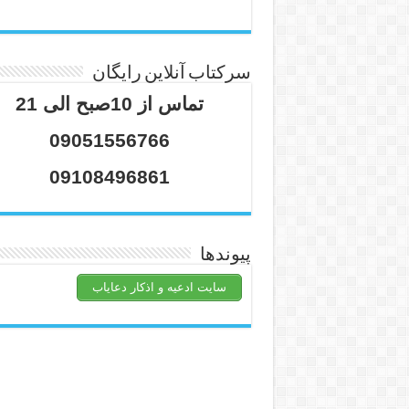
سرکتاب آنلاین رایگان
تماس از 10صبح الی 21
09051556766
09108496861
پیوندها
سایت ادعیه و اذکار دعایاب