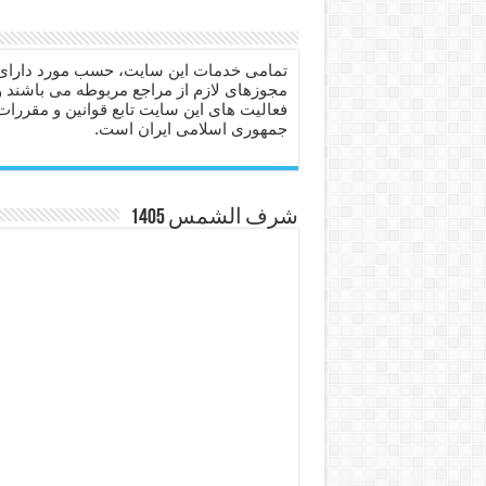
دعای حفظ جان عزیزان از بلا 
انواع ذکرهای الهی و خواص آ
تمامی خدمات این سایت، حسب مورد دارای
مجوزهای لازم از مراجع مربوطه می باشند و
دعای روزی و رفع فقر – دعا
فعالیت های این سایت تابع قوانین و مقررات
جمهوری اسلامی ایران است.
دعای قوی برای حاجات دنیا و
ختم سوره تکاثر برای جذب ث
دعا قدرت و توانمندی – دعا ب
شرف الشمس 1405
دعای ابودردا برای در امان ما
تعبیر خواب خانه – تعبیر خواب