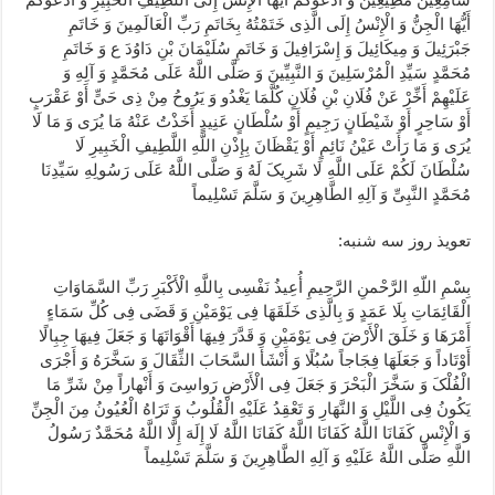
أَیُّهَا الْجِنُّ وَ الْإِنْسُ إِلَی الَّذِی خَتَمْتُهُ بِخَاتَمِ رَبِّ الْعَالَمِینَ وَ خَاتَمِ
جَبْرَئِیلَ وَ مِیکَائِیلَ وَ إِسْرَافِیلَ وَ خَاتَمِ سُلَیْمَانَ بْنِ دَاوُدَ ع وَ خَاتَمِ
مُحَمَّدٍ سَیِّدِ الْمُرْسَلِینَ وَ النَّبِیِّینَ وَ صَلَّی اللَّهُ عَلَی مُحَمَّدٍ وَ آلِهِ وَ
عَلَیْهِمْ أَخِّرْ عَنْ فُلَانِ بْنِ فُلَانٍ کُلَّمَا یَغْدُو وَ یَرُوحُ مِنْ ذِی حَیٍّ أَوْ عَقْرَبٍ
أَوْ سَاحِرٍ أَوْ شَیْطَانٍ رَجِیمٍ أَوْ سُلْطَانٍ عَنِیدٍ أَخَذْتُ عَنْهُ مَا یُرَی وَ مَا لَا
یُرَی وَ مَا رَأَتْ عَیْنُ نَائِمٍ أَوْ یَقْظَانَ بِإِذْنِ اللَّهِ اللَّطِیفِ الْخَبِیرِ لَا
سُلْطَانَ لَکُمْ عَلَی اللَّهِ لَا شَرِیکَ لَهُ وَ صَلَّی اللَّهُ عَلَی رَسُولِهِ سَیِّدِنَا
مُحَمَّدٍ النَّبِیِّ وَ آلِهِ الطَّاهِرِینَ وَ سَلَّمَ تَسْلِیماً
تعویذ روز سه شنبه:
بِسْمِ اللّهِ الرَّحْمنِ الرَّحِیمِ أُعِیذُ نَفْسِی بِاللَّهِ الْأَکْبَرِ رَبِّ السَّمَاوَاتِ
الْقَائِمَاتِ بِلَا عَمَدٍ وَ بِالَّذِی خَلَقَهَا فِی یَوْمَیْنِ وَ قَضَی فِی کُلِّ سَمَاءٍ
أَمْرَهَا وَ خَلَقَ الْأَرْضَ فِی یَوْمَیْنِ وَ قَدَّرَ فِیهَا أَقْوَاتَهَا وَ جَعَلَ فِیهَا جِبِالًا
أَوْتَاداً وَ جَعَلَهَا فِجَاجاً سُبُلًا وَ أَنْشَأَ السَّحَابَ الثِّقَالَ وَ سَخَّرَهُ وَ أَجْرَی
الْفُلْکَ وَ سَخَّرَ الْبَحْرَ وَ جَعَلَ فِی الْأَرْضِ رَواسِیَ وَ أَنْهاراً مِنْ شَرِّ مَا
یَکُونُ فِی اللَّیْلِ وَ النَّهَارِ وَ تَعْقِدُ عَلَیْهِ الْقُلُوبُ وَ تَرَاهُ الْعُیُونُ مِنَ الْجِنِّ
وَ الْإِنْسِ کَفَانَا اللَّهُ کَفَانَا اللَّهُ کَفَانَا اللَّهُ لَا إِلَهَ إِلَّا اللَّهُ مُحَمَّدٌ رَسُولُ
اللَّهِ صَلَّی اللَّهُ عَلَیْهِ وَ آلِهِ الطَّاهِرِینَ وَ سَلَّمَ تَسْلِیماً