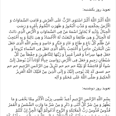
تعویذ روز یکشنبه:
اللَّهُ أَکْبَرُ اللَّهُ أَکْبَرُ اسْتَوَی الرَّبُّ عَلَی الْعَرْشِ وَ قَامَتِ السَّمَاوَاتُ وَ
الْأَرْضُ بِحِکْمَتِهِ وَ مُدَّتِ الْبُحُورُ وَ ظَهَرَتِ النُّجُومُ بِأَمْرِهِ وَ رَسَتِ
الْجِبَالُ بِإِذْنِهِ لَا یُجَاوِزُ اسْمَهُ مَنْ فِی السَّمَاوَاتِ وَ الْأَرْضِ الَّذِی دَانَتْ
لَهُ الْجِبَالُ وَ هِیَ طَائِعَةٌ وَ انْبَعَثَتْ لَهُ الْأَجْسَادُ وَ هِیَ بَالِیَةٌ وَ بِهِ أَحْتَجِبُ
عَنْ ظُلْمِ کُلِّ بَاغٍ وَ طَاغٍ وَ عَادٍ وَ جَبَّارٍ وَ حَاسِدٍ وَ بِسْمِ اللَّهِ الَّذِی جَعَلَ
بَیْنَ الْبَحْرَیْنِ حاجِزاً وَ أَحْتَجِبُ بِاللَّهِ الَّذِی جَعَلَ فِی السَّماءِ بُرُوجاً وَ
جَعَلَ فِیها سِراجاً وَ قَمَراً مُنِیراً وَ زَیَّنَهَا لِلنَّاظِرِینَ وَ حِفْظاً مِنْ کُلِّ
شَیْطَانٍ رَجِیمٍ وَ جَعَلَ فِی الْأَرْضِ رَوَاسِیَ جِبِالًا أَوْتَاداً أَنْ یُوصَلَ إِلَیَّ
سُوءٌ أَوْ فَاحِشَةٌ أَوْ بَلِیَّةٌ حم حم حم تَنْزِیلٌ مِنَ الرَّحْمنِ الرَّحِیمِ حم حم
حم عسق کَذ لِکَ یُوحِی إِلَیْکَ وَ إِلَی الَّذِینَ مِنْ قَبْلِکَ اللّهُ الْعَزِیزُ
الْحَکِیمُ وَ صَلَّی اللَّهُ عَلَی مُحَمَّدٍ وَ آلِه
تعویذ روز دوشنبه:
بِسْمِ اللّهِ الرَّحْمنِ الرَّحِیمِ أُعِیذُ نَفْسِی بِرَبِّیَ الْأَکْبَرِ مِمَّا یَخْفَی وَ مَا
یَظْهَرُ وَ مِنْ شَرِّ کُلِّ أُنْثَی وَ ذَکَرٍ وَ مِنْ شَرِّ مَا وَارَتِ الشَّمْسُ وَ الْقَمَرُ
قُدُّوسٌ قُدُّوسٌ رَبُّ الْمَلَائِکَةِ وَ الرُّوحِ أَدْعُوکُمْ أَیُّهَا الْجِنُّ إِنْ کُنْتُمْ
سَامِعِینَ مُطِیعِینَ وَ أَدْعُوکُمْ أَیُّهَا الْإِنْسُ إِلَی اللَّطِیفِ الْخَبِیرِ وَ أَدْعُوکُمْ