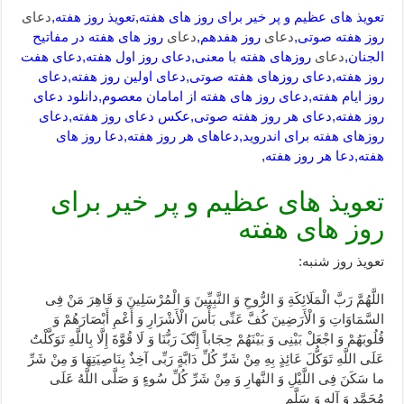
تعویذ های عظیم و پر خیر برای روز های هفته,تعویذ روز هفته,
دعای
روز هفته صوتی,
دعای
روز هفدهم,
دعای
روز های هفته در مفاتیح
الجنان,
دعای
روزهای هفته با معنی,دعای روز اول هفته,دعای هفت
روز هفته,دعای روزهای هفته صوتی,دعای اولین روز هفته,دعای
روز ایام هفته,دعای روز های هفته از امامان معصوم,دانلود دعای
روز هفته,دعای هر روز هفته صوتی,عکس دعای روز هفته,دعای
روزهای هفته برای اندروید,دعاهای هر روز هفته,دعا روز های
هفته,دعا هر روز هفته,
تعویذ های عظیم و پر خیر برای
روز های هفته
تعویذ روز شنبه:
اللَّهُمَّ رَبَّ الْمَلَائِکَةِ وَ الرُّوحِ وَ النَّبِیِّینَ وَ الْمُرْسَلِینَ وَ قَاهِرَ مَنْ فِی
السَّمَاوَاتِ وَ الْأَرَضِینَ کُفَّ عَنِّی بَأْسَ الْأَشْرَارِ وَ أَعْمِ أَبْصَارَهُمْ وَ
قُلُوبَهُمْ وَ اجْعَلْ بَیْنِی وَ بَیْنَهُمْ حِجَاباً إِنَّکَ رَبُّنَا وَ لَا قُوَّةَ إِلَّا بِاللَّهِ تَوَکَّلْتُ
عَلَی اللَّهِ تَوَکُّلَ عَائِذٍ بِهِ مِنْ شَرِّ کُلِّ دَابَّةٍ رَبِّی آخِذٌ بِنَاصِیَتِهَا وَ مِنْ شَرِّ
ما سَکَنَ فِی اللَّیْلِ وَ النَّهارِ وَ مِنْ شَرِّ کُلِّ سُوءٍ وَ صَلَّی اللَّهُ عَلَی
مُحَمَّدٍ وَ آلِهِ وَ سَلَّم