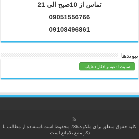
تماس از 10صبح الی 21
09051556766
09108496861
پیوندها
سایت ادعیه و اذکار دعایاب
کلیه حقوق متعلق برای
ملکوت786
محفوظ است.استفاده از مطالب با
ذکر منبع بلامانع است.