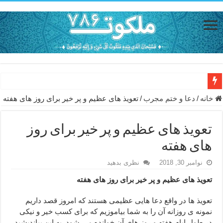
دعای مجرب برای رفع گرفتاری – ذکر قوی برای جلوگیری از اندوه و غم 
خانه
/
دعا و ختم مجرب
/
تعویذ های عظیم و پر خیر برای روز های هفته
دعا برای عاشق شدن طرف مقابل – عاشق کردن طرف مقابل از راه دو
تعویذ های عظیم و پر خیر برای روز
دعای حفظ جان عزیزان از بلا در سفر – دعا برای رفع حوادث بد روزانه
های هفته
انواع ذکرهای الهی و خواص آن – مجرب ترین ذکرها برای برآوردن حاجات
نوامبر 30, 2018
نظری بدهید
دعای روزی و رفع فقر – دعای مجرب برای گشایش مالی و برکت در کار
تعویذ های عظیم و پر خیر برای روز های هفته
دعای قوی برای حاجات دنیا و آخرت – حاجت روایی و رفع مشکلات
ختم سوره تکاثر برای جذب ثروت – خواص و برکات سوره تکاثر
تعویذ ها در واقع دعا هایی عظیمی هستند که امروز قصد داریم
نمونه ی روزانه آن را به شما بیاموزیم که برای کسب خیر و نیکی
دعا قدرت و توانمندی – دعا برای افزایش انرژی بدن و قدرت بازو
در طول ایام هفته و روز های آن خوانده می شود. به این بیاندیشید